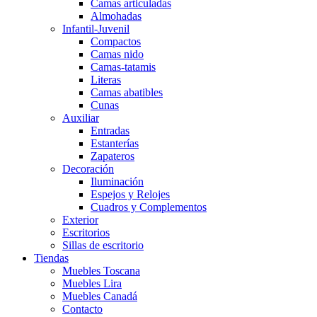
Camas articuladas
Almohadas
Infantil-Juvenil
Compactos
Camas nido
Camas-tatamis
Literas
Camas abatibles
Cunas
Auxiliar
Entradas
Estanterías
Zapateros
Decoración
Iluminación
Espejos y Relojes
Cuadros y Complementos
Exterior
Escritorios
Sillas de escritorio
Tiendas
Muebles Toscana
Muebles Lira
Muebles Canadá
Contacto