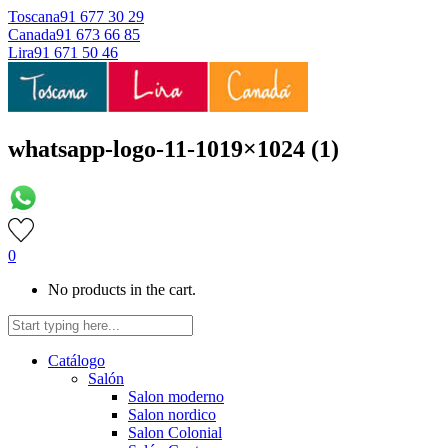
Toscana
91 677 30 29
Canada
91 673 66 85
Lira
91 671 50 46
whatsapp-logo-11-1019×1024 (1)
0
No products in the cart.
Catálogo
Salón
Salon moderno
Salon nordico
Salon Colonial