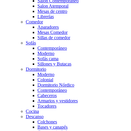
Salón Contemporaneo
Salon Atemporal
Mesas de centro
Librerías
Comedor
Aparadores
Mesas Comedor
Sillas de comedor
Sofás
Contemporáneo
Moderno
Sofás cama
Sillones y Butacas
Dormitorio
Moderno
Colonial
Dormitorio Nórdico
Contemporáneo
Cabeceros
Armarios y vestidores
Tocadores
Cocina
Descanso
Colchones
Bases y canapés