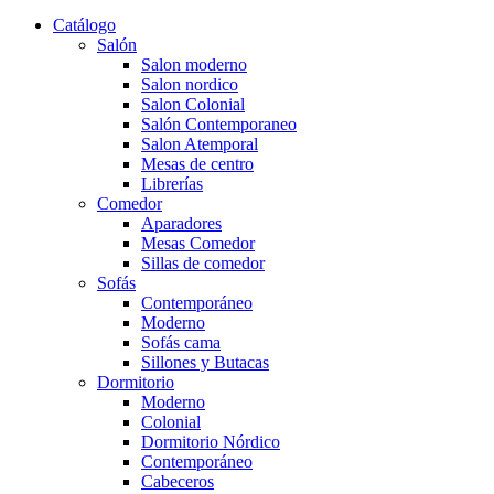
Catálogo
Salón
Salon moderno
Salon nordico
Salon Colonial
Salón Contemporaneo
Salon Atemporal
Mesas de centro
Librerías
Comedor
Aparadores
Mesas Comedor
Sillas de comedor
Sofás
Contemporáneo
Moderno
Sofás cama
Sillones y Butacas
Dormitorio
Moderno
Colonial
Dormitorio Nórdico
Contemporáneo
Cabeceros