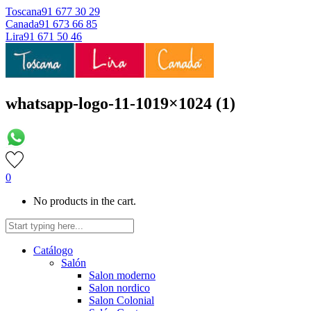
Toscana
91 677 30 29
Canada
91 673 66 85
Lira
91 671 50 46
whatsapp-logo-11-1019×1024 (1)
0
No products in the cart.
Catálogo
Salón
Salon moderno
Salon nordico
Salon Colonial