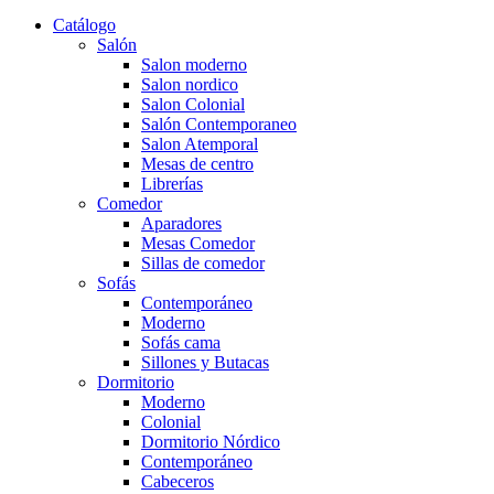
Catálogo
Salón
Salon moderno
Salon nordico
Salon Colonial
Salón Contemporaneo
Salon Atemporal
Mesas de centro
Librerías
Comedor
Aparadores
Mesas Comedor
Sillas de comedor
Sofás
Contemporáneo
Moderno
Sofás cama
Sillones y Butacas
Dormitorio
Moderno
Colonial
Dormitorio Nórdico
Contemporáneo
Cabeceros