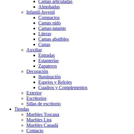
Camas articuladas
Almohadas
Infantil-Juvenil
Compactos
Camas nido
Camas-tatamis
Literas
Camas abatibles
Cunas
Auxiliar
Entradas
Estanterías
Zapateros
Decoración
Iluminación
Espejos y Relojes
Cuadros y Complementos
Exterior
Escritorios
Sillas de escritorio
Tiendas
Muebles Toscana
Muebles Lira
Muebles Canadá
Contacto