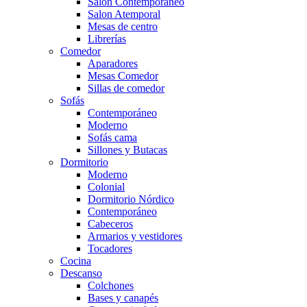
Salón Contemporaneo
Salon Atemporal
Mesas de centro
Librerías
Comedor
Aparadores
Mesas Comedor
Sillas de comedor
Sofás
Contemporáneo
Moderno
Sofás cama
Sillones y Butacas
Dormitorio
Moderno
Colonial
Dormitorio Nórdico
Contemporáneo
Cabeceros
Armarios y vestidores
Tocadores
Cocina
Descanso
Colchones
Bases y canapés