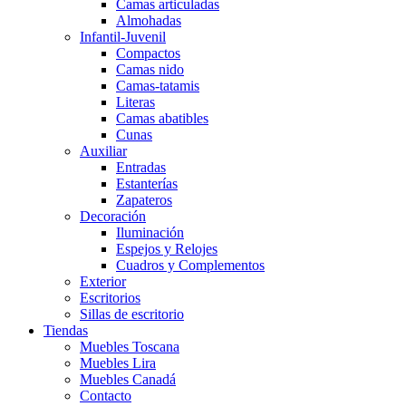
Camas articuladas
Almohadas
Infantil-Juvenil
Compactos
Camas nido
Camas-tatamis
Literas
Camas abatibles
Cunas
Auxiliar
Entradas
Estanterías
Zapateros
Decoración
Iluminación
Espejos y Relojes
Cuadros y Complementos
Exterior
Escritorios
Sillas de escritorio
Tiendas
Muebles Toscana
Muebles Lira
Muebles Canadá
Contacto