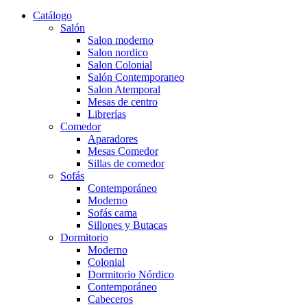
Catálogo
Salón
Salon moderno
Salon nordico
Salon Colonial
Salón Contemporaneo
Salon Atemporal
Mesas de centro
Librerías
Comedor
Aparadores
Mesas Comedor
Sillas de comedor
Sofás
Contemporáneo
Moderno
Sofás cama
Sillones y Butacas
Dormitorio
Moderno
Colonial
Dormitorio Nórdico
Contemporáneo
Cabeceros