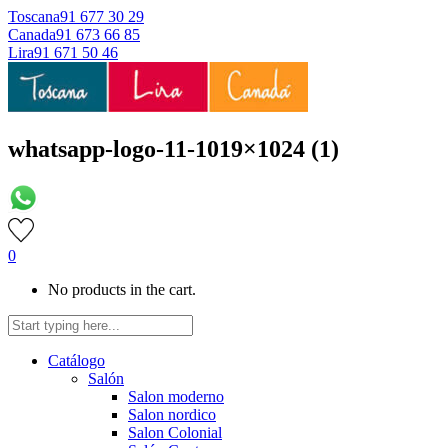
Toscana
91 677 30 29
Canada
91 673 66 85
Lira
91 671 50 46
whatsapp-logo-11-1019×1024 (1)
0
No products in the cart.
Catálogo
Salón
Salon moderno
Salon nordico
Salon Colonial