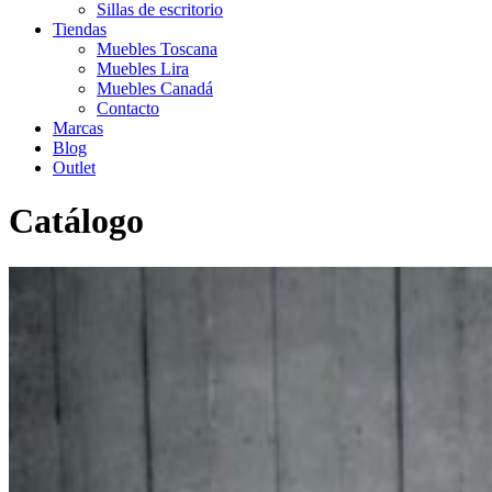
Sillas de escritorio
Tiendas
Muebles Toscana
Muebles Lira
Muebles Canadá
Contacto
Marcas
Blog
Outlet
Catálogo
Inicio
>
Catálogo
>
Comedor
>
Mesas de comedor
>
Mesa de
comedor CRISTAL MUMM