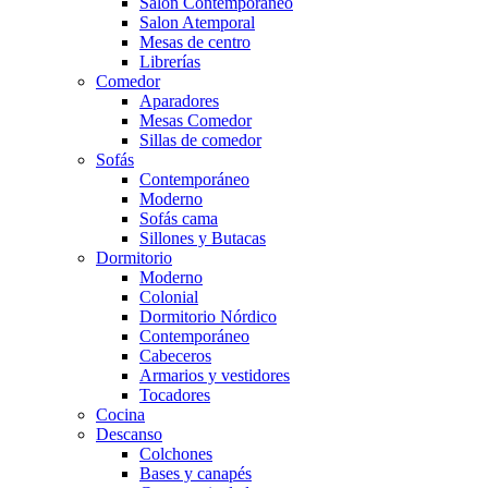
Salón Contemporaneo
Salon Atemporal
Mesas de centro
Librerías
Comedor
Aparadores
Mesas Comedor
Sillas de comedor
Sofás
Contemporáneo
Moderno
Sofás cama
Sillones y Butacas
Dormitorio
Moderno
Colonial
Dormitorio Nórdico
Contemporáneo
Cabeceros
Armarios y vestidores
Tocadores
Cocina
Descanso
Colchones
Bases y canapés