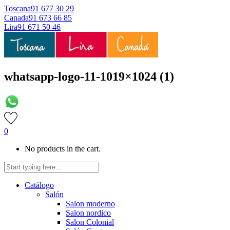
Toscana
91 677 30 29
Canada
91 673 66 85
Lira
91 671 50 46
whatsapp-logo-11-1019×1024 (1)
0
No products in the cart.
Catálogo
Salón
Salon moderno
Salon nordico
Salon Colonial