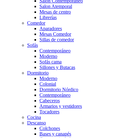
Salón Contemporaneo
Salon Atemporal
Mesas de centro
Librerías
Comedor
Aparadores
Mesas Comedor
Sillas de comedor
Sofás
Contemporáneo
Moderno
Sofás cama
Sillones y Butacas
Dormitorio
Moderno
Colonial
Dormitorio Nórdico
Contemporáneo
Cabeceros
Armarios y vestidores
Tocadores
Cocina
Descanso
Colchones
Bases y canapés