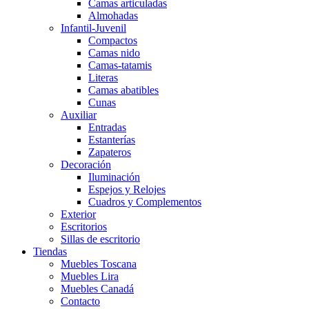
Camas articuladas
Almohadas
Infantil-Juvenil
Compactos
Camas nido
Camas-tatamis
Literas
Camas abatibles
Cunas
Auxiliar
Entradas
Estanterías
Zapateros
Decoración
Iluminación
Espejos y Relojes
Cuadros y Complementos
Exterior
Escritorios
Sillas de escritorio
Tiendas
Muebles Toscana
Muebles Lira
Muebles Canadá
Contacto