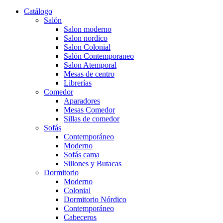
Catálogo
Salón
Salon moderno
Salon nordico
Salon Colonial
Salón Contemporaneo
Salon Atemporal
Mesas de centro
Librerías
Comedor
Aparadores
Mesas Comedor
Sillas de comedor
Sofás
Contemporáneo
Moderno
Sofás cama
Sillones y Butacas
Dormitorio
Moderno
Colonial
Dormitorio Nórdico
Contemporáneo
Cabeceros