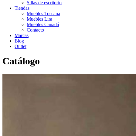
Sillas de escritorio
Tiendas
Muebles Toscana
Muebles Lira
Muebles Canadá
Contacto
Marcas
Blog
Outlet
Catálogo
Inicio
>
Catálogo
>
Comedor
>
Mesas de comedor
>
Mesa de
comedor DT-400