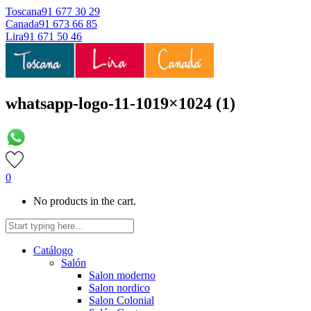
Toscana
91 677 30 29
Canada
91 673 66 85
Lira
91 671 50 46
whatsapp-logo-11-1019×1024 (1)
0
No products in the cart.
Catálogo
Salón
Salon moderno
Salon nordico
Salon Colonial