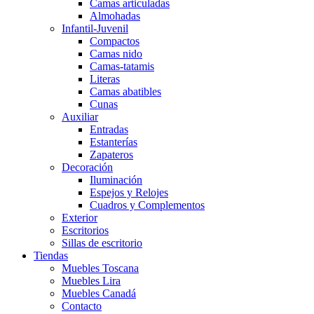
Camas articuladas
Almohadas
Infantil-Juvenil
Compactos
Camas nido
Camas-tatamis
Literas
Camas abatibles
Cunas
Auxiliar
Entradas
Estanterías
Zapateros
Decoración
Iluminación
Espejos y Relojes
Cuadros y Complementos
Exterior
Escritorios
Sillas de escritorio
Tiendas
Muebles Toscana
Muebles Lira
Muebles Canadá
Contacto