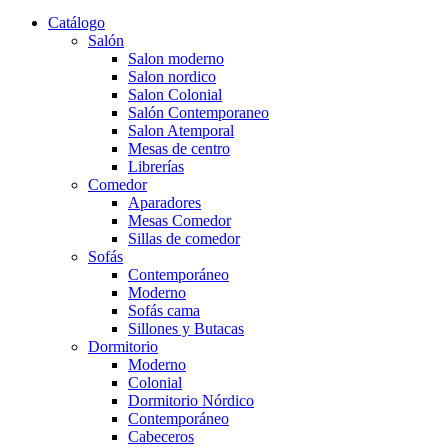
Catálogo
Salón
Salon moderno
Salon nordico
Salon Colonial
Salón Contemporaneo
Salon Atemporal
Mesas de centro
Librerías
Comedor
Aparadores
Mesas Comedor
Sillas de comedor
Sofás
Contemporáneo
Moderno
Sofás cama
Sillones y Butacas
Dormitorio
Moderno
Colonial
Dormitorio Nórdico
Contemporáneo
Cabeceros