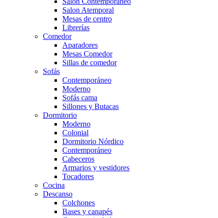
Salón Contemporaneo
Salon Atemporal
Mesas de centro
Librerías
Comedor
Aparadores
Mesas Comedor
Sillas de comedor
Sofás
Contemporáneo
Moderno
Sofás cama
Sillones y Butacas
Dormitorio
Moderno
Colonial
Dormitorio Nórdico
Contemporáneo
Cabeceros
Armarios y vestidores
Tocadores
Cocina
Descanso
Colchones
Bases y canapés