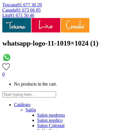
Toscana
91 677 30 29
Canada
91 673 66 85
Lira
91 671 50 46
whatsapp-logo-11-1019×1024 (1)
0
No products in the cart.
Catálogo
Salón
Salon moderno
Salon nordico
Salon Colonial