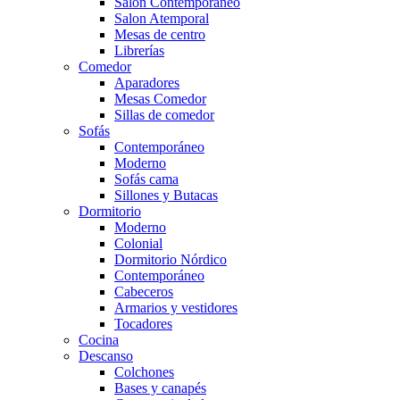
Salón Contemporaneo
Salon Atemporal
Mesas de centro
Librerías
Comedor
Aparadores
Mesas Comedor
Sillas de comedor
Sofás
Contemporáneo
Moderno
Sofás cama
Sillones y Butacas
Dormitorio
Moderno
Colonial
Dormitorio Nórdico
Contemporáneo
Cabeceros
Armarios y vestidores
Tocadores
Cocina
Descanso
Colchones
Bases y canapés