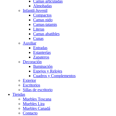
Camas articuladas
Almohadas
Infantil-Juvenil
Compactos
Camas nido
Camas-tatamis
Literas
Camas abatibles
Cunas
Auxiliar
Entradas
Estanterías
Zapateros
Decoración
Iluminación
Espejos y Relojes
Cuadros y Complementos
Exterior
Escritorios
Sillas de escritorio
Tiendas
Muebles Toscana
Muebles Lira
Muebles Canadá
Contacto