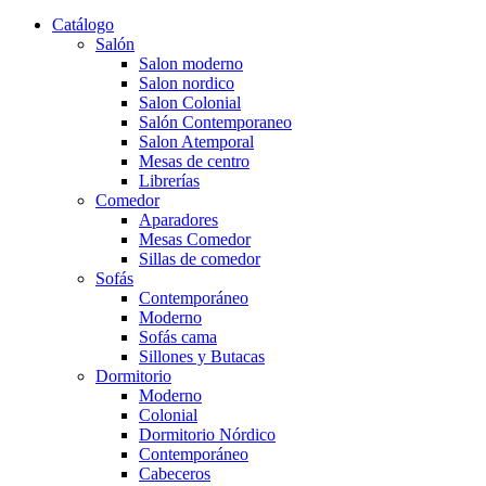
Catálogo
Salón
Salon moderno
Salon nordico
Salon Colonial
Salón Contemporaneo
Salon Atemporal
Mesas de centro
Librerías
Comedor
Aparadores
Mesas Comedor
Sillas de comedor
Sofás
Contemporáneo
Moderno
Sofás cama
Sillones y Butacas
Dormitorio
Moderno
Colonial
Dormitorio Nórdico
Contemporáneo
Cabeceros