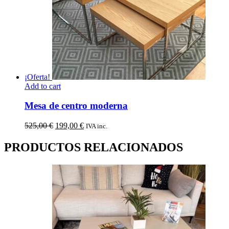
¡Oferta!
Add to cart
Mesa de centro moderna
El
El
525,00
€
199,00
€
IVA inc.
precio
precio
original
actual
PRODUCTOS RELACIONADOS
era:
es:
525,00 €.
199,00 €.