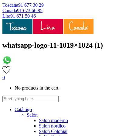
Toscana
91 677 30 29
Canada
91 673 66 85
Lira
91 671 50 46
whatsapp-logo-11-1019×1024 (1)
0
No products in the cart.
Catálogo
Salón
Salon moderno
Salon nordico
Salon Colonial