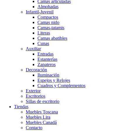
Camas articuladas
Almohadas
Infantil-Juvenil
Compactos
Camas nido
Camas-tatamis
Literas
Camas abatibles
Cunas
Auxiliar
Entradas
Estanterías
Zapateros
Decoración
Iluminación
Espejos y Relojes
Cuadros y Complementos
Exterior
Escritorios
Sillas de escritorio
Tiendas
Muebles Toscana
Muebles Lira
Muebles Canadá
Contacto