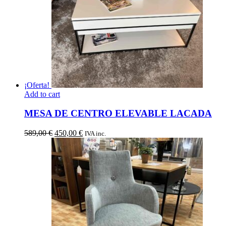
¡Oferta!
Add to cart
MESA DE CENTRO ELEVABLE LACADA
El
El
589,00
€
450,00
€
IVA inc.
precio
precio
original
actual
era:
es:
589,00 €.
450,00 €.