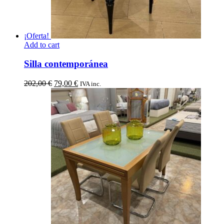
¡Oferta!
Add to cart
Silla contemporánea
El
El
202,00
€
79,00
€
IVA inc.
precio
precio
original
actual
era:
es:
202,00 €.
79,00 €.