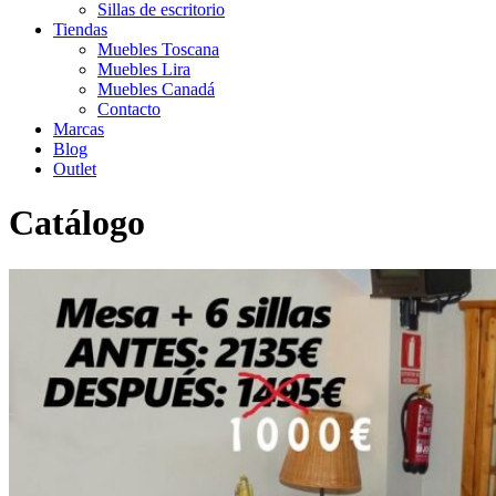
Sillas de escritorio
Tiendas
Muebles Toscana
Muebles Lira
Muebles Canadá
Contacto
Marcas
Blog
Outlet
Catálogo
Inicio
>
Catálogo
>
Outlet
>
Mesa y sillas 39 outlet Oportunidad