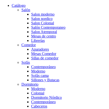
Catálogo
Salón
Salon moderno
Salon nordico
Salon Colonial
Salón Contemporaneo
Salon Atemporal
Mesas de centro
Librerías
Comedor
Aparadores
Mesas Comedor
Sillas de comedor
Sofás
Contemporáneo
Moderno
Sofás cama
Sillones y Butacas
Dormitorio
Moderno
Colonial
Dormitorio Nórdico
Contemporáneo
Cabeceros