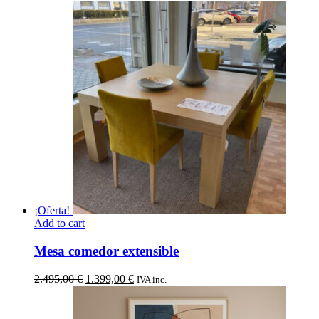
¡Oferta!
Add to cart
Mesa comedor extensible
El
El
2.495,00
€
1.399,00
€
IVA inc.
precio
precio
original
actual
era:
es: