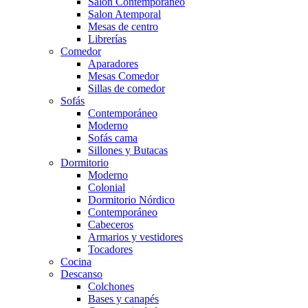
Salón Contemporaneo
Salon Atemporal
Mesas de centro
Librerías
Comedor
Aparadores
Mesas Comedor
Sillas de comedor
Sofás
Contemporáneo
Moderno
Sofás cama
Sillones y Butacas
Dormitorio
Moderno
Colonial
Dormitorio Nórdico
Contemporáneo
Cabeceros
Armarios y vestidores
Tocadores
Cocina
Descanso
Colchones
Bases y canapés