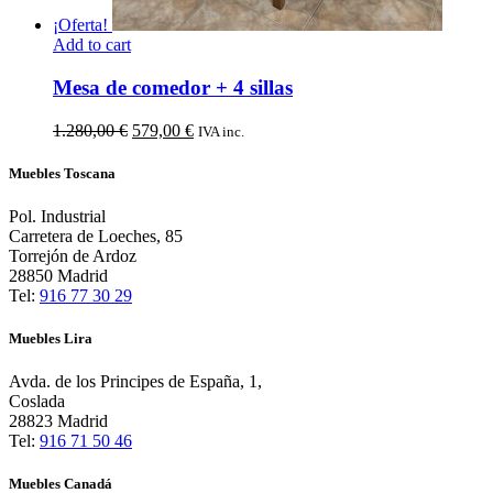
¡Oferta!
Add to cart
Mesa de comedor + 4 sillas
El
El
1.280,00
€
579,00
€
IVA inc.
precio
precio
original
actual
Muebles Toscana
era:
es:
1.280,00 €.
579,00 €.
Pol. Industrial
Carretera de Loeches, 85
Torrejón de Ardoz
28850 Madrid
Tel:
916 77 30 29
Muebles Lira
Avda. de los Principes de España, 1,
Coslada
28823 Madrid
Tel:
916 71 50 46
Muebles Canadá