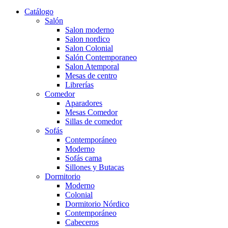
Catálogo
Salón
Salon moderno
Salon nordico
Salon Colonial
Salón Contemporaneo
Salon Atemporal
Mesas de centro
Librerías
Comedor
Aparadores
Mesas Comedor
Sillas de comedor
Sofás
Contemporáneo
Moderno
Sofás cama
Sillones y Butacas
Dormitorio
Moderno
Colonial
Dormitorio Nórdico
Contemporáneo
Cabeceros