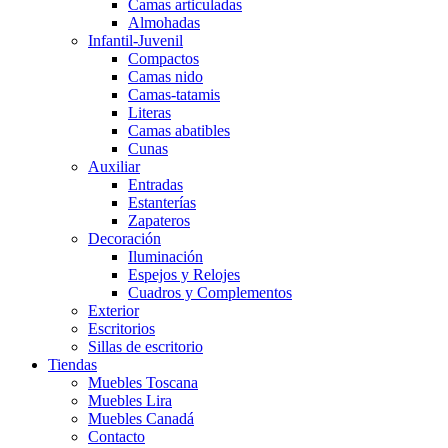
Camas articuladas
Almohadas
Infantil-Juvenil
Compactos
Camas nido
Camas-tatamis
Literas
Camas abatibles
Cunas
Auxiliar
Entradas
Estanterías
Zapateros
Decoración
Iluminación
Espejos y Relojes
Cuadros y Complementos
Exterior
Escritorios
Sillas de escritorio
Tiendas
Muebles Toscana
Muebles Lira
Muebles Canadá
Contacto