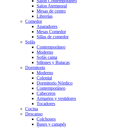
Salón Contemporaneo
Salon Atemporal
Mesas de centro
Librerías
Comedor
Aparadores
Mesas Comedor
Sillas de comedor
Sofás
Contemporáneo
Moderno
Sofás cama
Sillones y Butacas
Dormitorio
Moderno
Colonial
Dormitorio Nórdico
Contemporáneo
Cabeceros
Armarios y vestidores
Tocadores
Cocina
Descanso
Colchones
Bases y canapés