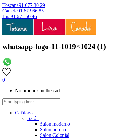
Toscana
91 677 30 29
Canada
91 673 66 85
Lira
91 671 50 46
whatsapp-logo-11-1019×1024 (1)
0
No products in the cart.
Catálogo
Salón
Salon moderno
Salon nordico
Salon Colonial