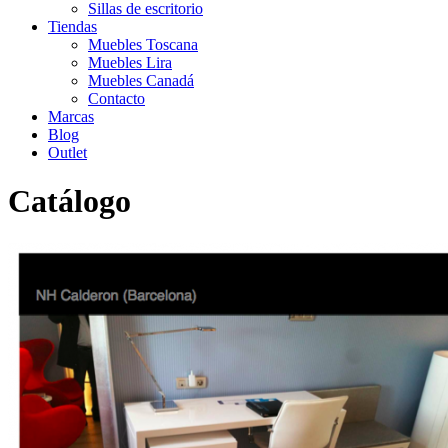
Sillas de escritorio
Tiendas
Muebles Toscana
Muebles Lira
Muebles Canadá
Contacto
Marcas
Blog
Outlet
Catálogo
Inicio
>
Catálogo
>
Instalaciones
>
Mobiliario de negocio 34