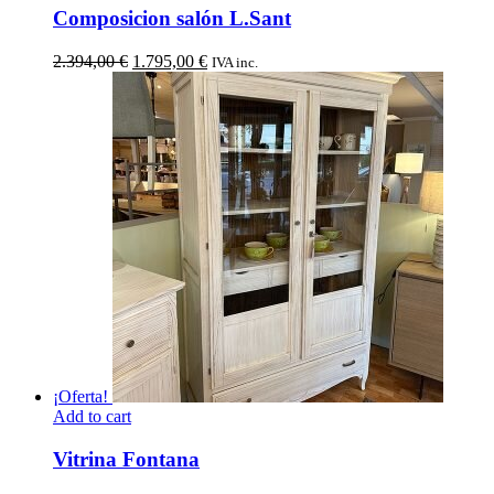
Composicion salón L.Sant
El
El
2.394,00
€
1.795,00
€
IVA inc.
precio
precio
original
actual
era:
es:
2.394,00 €.
1.795,00 €.
¡Oferta!
Add to cart
Vitrina Fontana