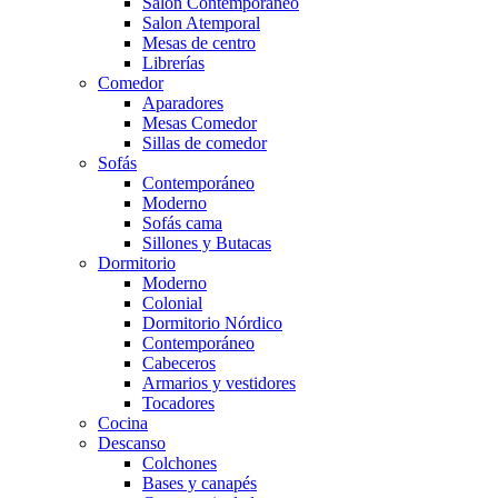
Salón Contemporaneo
Salon Atemporal
Mesas de centro
Librerías
Comedor
Aparadores
Mesas Comedor
Sillas de comedor
Sofás
Contemporáneo
Moderno
Sofás cama
Sillones y Butacas
Dormitorio
Moderno
Colonial
Dormitorio Nórdico
Contemporáneo
Cabeceros
Armarios y vestidores
Tocadores
Cocina
Descanso
Colchones
Bases y canapés