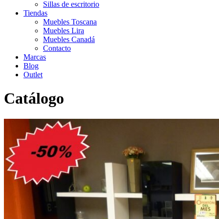
Sillas de escritorio
Tiendas
Muebles Toscana
Muebles Lira
Muebles Canadá
Contacto
Marcas
Blog
Outlet
Catálogo
Inicio
>
Catálogo
>
Outlet
>
Mueble salón outlet 30% DTO