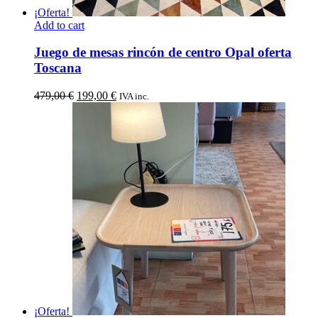
¡Oferta!
Add to cart
Juego de mesas rincón de centro Opal oferta
Toscana
El
El
479,00
€
199,00
€
IVA inc.
precio
precio
original
actual
era:
es:
479,00 €.
199,00 €.
¡Oferta!