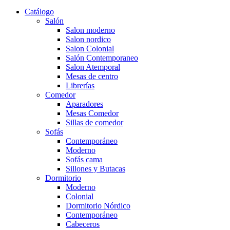
Catálogo
Salón
Salon moderno
Salon nordico
Salon Colonial
Salón Contemporaneo
Salon Atemporal
Mesas de centro
Librerías
Comedor
Aparadores
Mesas Comedor
Sillas de comedor
Sofás
Contemporáneo
Moderno
Sofás cama
Sillones y Butacas
Dormitorio
Moderno
Colonial
Dormitorio Nórdico
Contemporáneo
Cabeceros