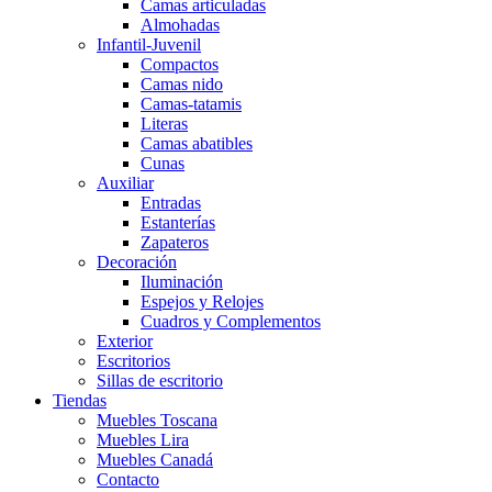
Camas articuladas
Almohadas
Infantil-Juvenil
Compactos
Camas nido
Camas-tatamis
Literas
Camas abatibles
Cunas
Auxiliar
Entradas
Estanterías
Zapateros
Decoración
Iluminación
Espejos y Relojes
Cuadros y Complementos
Exterior
Escritorios
Sillas de escritorio
Tiendas
Muebles Toscana
Muebles Lira
Muebles Canadá
Contacto