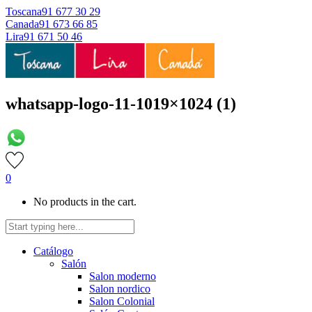
Toscana
91 677 30 29
Canada
91 673 66 85
Lira
91 671 50 46
whatsapp-logo-11-1019×1024 (1)
0
No products in the cart.
Catálogo
Salón
Salon moderno
Salon nordico
Salon Colonial