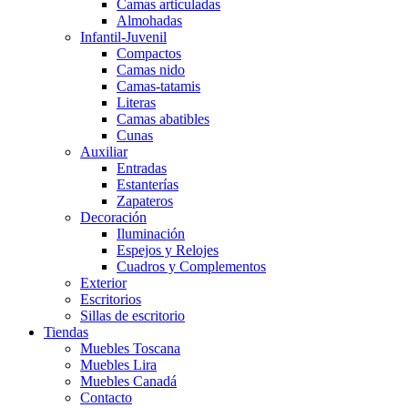
Camas articuladas
Almohadas
Infantil-Juvenil
Compactos
Camas nido
Camas-tatamis
Literas
Camas abatibles
Cunas
Auxiliar
Entradas
Estanterías
Zapateros
Decoración
Iluminación
Espejos y Relojes
Cuadros y Complementos
Exterior
Escritorios
Sillas de escritorio
Tiendas
Muebles Toscana
Muebles Lira
Muebles Canadá
Contacto