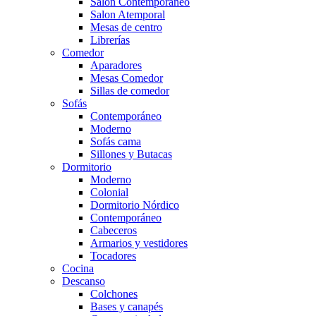
Salón Contemporaneo
Salon Atemporal
Mesas de centro
Librerías
Comedor
Aparadores
Mesas Comedor
Sillas de comedor
Sofás
Contemporáneo
Moderno
Sofás cama
Sillones y Butacas
Dormitorio
Moderno
Colonial
Dormitorio Nórdico
Contemporáneo
Cabeceros
Armarios y vestidores
Tocadores
Cocina
Descanso
Colchones
Bases y canapés