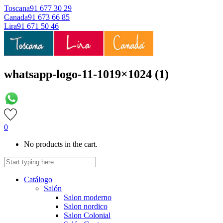
Toscana
91 677 30 29
Canada
91 673 66 85
Lira
91 671 50 46
whatsapp-logo-11-1019×1024 (1)
0
No products in the cart.
Catálogo
Salón
Salon moderno
Salon nordico
Salon Colonial