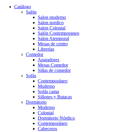
Catálogo
Salón
Salon moderno
Salon nordico
Salon Colonial
Salón Contemporaneo
Salon Atemporal
Mesas de centro
Librerías
Comedor
Aparadores
Mesas Comedor
Sillas de comedor
Sofás
Contemporáneo
Moderno
Sofás cama
Sillones y Butacas
Dormitorio
Moderno
Colonial
Dormitorio Nórdico
Contemporáneo
Cabeceros