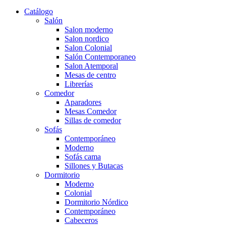
Catálogo
Salón
Salon moderno
Salon nordico
Salon Colonial
Salón Contemporaneo
Salon Atemporal
Mesas de centro
Librerías
Comedor
Aparadores
Mesas Comedor
Sillas de comedor
Sofás
Contemporáneo
Moderno
Sofás cama
Sillones y Butacas
Dormitorio
Moderno
Colonial
Dormitorio Nórdico
Contemporáneo
Cabeceros