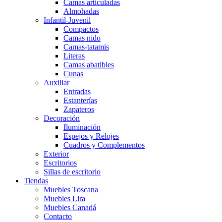
Camas articuladas
Almohadas
Infantil-Juvenil
Compactos
Camas nido
Camas-tatamis
Literas
Camas abatibles
Cunas
Auxiliar
Entradas
Estanterías
Zapateros
Decoración
Iluminación
Espejos y Relojes
Cuadros y Complementos
Exterior
Escritorios
Sillas de escritorio
Tiendas
Muebles Toscana
Muebles Lira
Muebles Canadá
Contacto