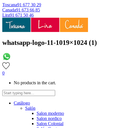
Toscana
91 677 30 29
Canada
91 673 66 85
Lira
91 671 50 46
whatsapp-logo-11-1019×1024 (1)
0
No products in the cart.
Catálogo
Salón
Salon moderno
Salon nordico
Salon Colonial