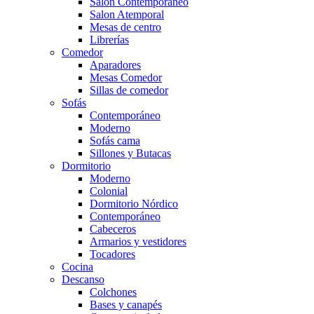
Salón Contemporaneo
Salon Atemporal
Mesas de centro
Librerías
Comedor
Aparadores
Mesas Comedor
Sillas de comedor
Sofás
Contemporáneo
Moderno
Sofás cama
Sillones y Butacas
Dormitorio
Moderno
Colonial
Dormitorio Nórdico
Contemporáneo
Cabeceros
Armarios y vestidores
Tocadores
Cocina
Descanso
Colchones
Bases y canapés