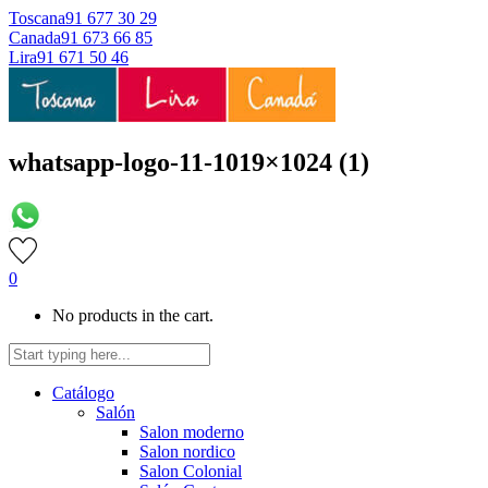
Toscana
91 677 30 29
Canada
91 673 66 85
Lira
91 671 50 46
whatsapp-logo-11-1019×1024 (1)
0
No products in the cart.
Catálogo
Salón
Salon moderno
Salon nordico
Salon Colonial