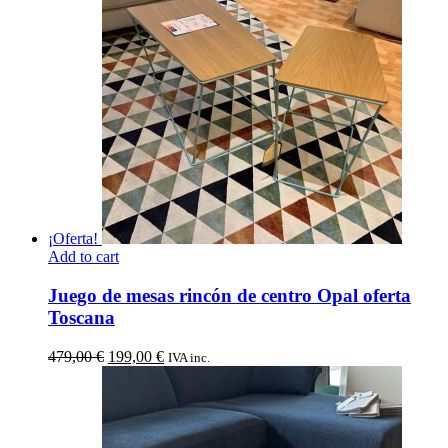
1.280,00 €.
579,00 €.
¡Oferta!
Add to cart
Juego de mesas rincón de centro Opal oferta
Toscana
El
El
479,00
€
199,00
€
IVA inc.
precio
precio
original
actual
era:
es:
479,00 €.
199,00 €.