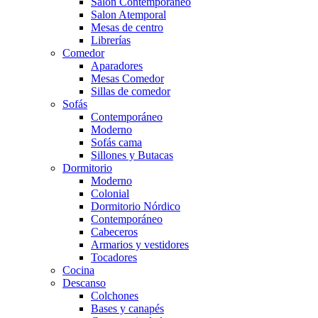
Salón Contemporaneo
Salon Atemporal
Mesas de centro
Librerías
Comedor
Aparadores
Mesas Comedor
Sillas de comedor
Sofás
Contemporáneo
Moderno
Sofás cama
Sillones y Butacas
Dormitorio
Moderno
Colonial
Dormitorio Nórdico
Contemporáneo
Cabeceros
Armarios y vestidores
Tocadores
Cocina
Descanso
Colchones
Bases y canapés