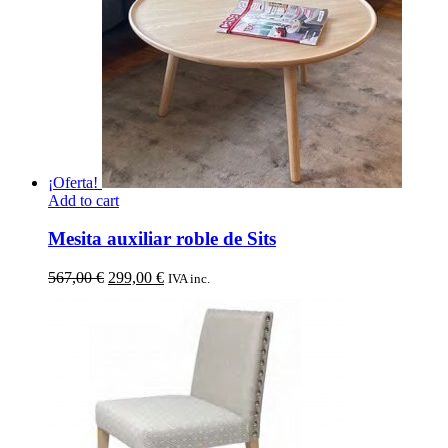
¡Oferta!
Add to cart
Mesita auxiliar roble de Sits
El
El
567,00
€
299,00
€
IVA inc.
precio
precio
original
actual
era:
es:
567,00 €.
299,00 €.