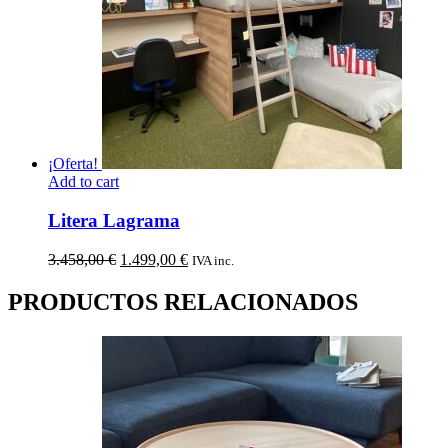
¡Oferta!
Add to cart
Litera Lagrama
El
El
3.458,00
€
1.499,00
€
IVA inc.
precio
precio
original
actual
PRODUCTOS RELACIONADOS
era:
es:
3.458,00 €.
1.499,00 €.