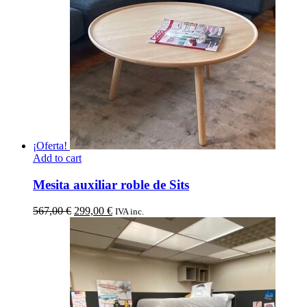
¡Oferta!
Add to cart
Mesita auxiliar roble de Sits
El
El
567,00
€
299,00
€
IVA inc.
precio
precio
original
actual
era:
es:
567,00 €.
299,00 €.