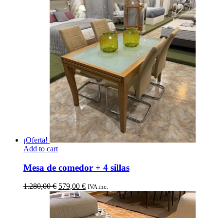
¡Oferta!
Add to cart
Mesa de comedor + 4 sillas
El
El
1.280,00
€
579,00
€
IVA inc.
precio
precio
original
actual
era:
es: