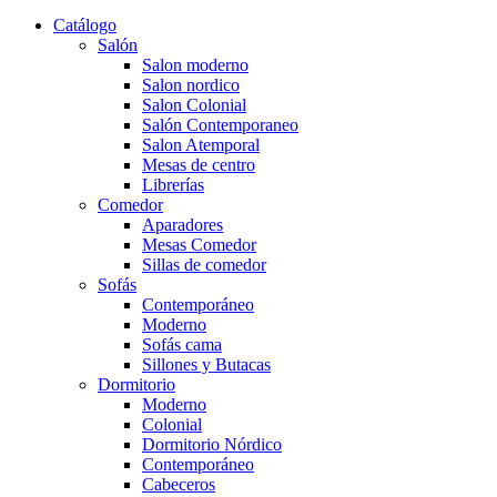
Catálogo
Salón
Salon moderno
Salon nordico
Salon Colonial
Salón Contemporaneo
Salon Atemporal
Mesas de centro
Librerías
Comedor
Aparadores
Mesas Comedor
Sillas de comedor
Sofás
Contemporáneo
Moderno
Sofás cama
Sillones y Butacas
Dormitorio
Moderno
Colonial
Dormitorio Nórdico
Contemporáneo
Cabeceros