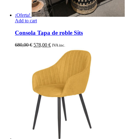
¡Oferta!
Add to cart
Consola Tapa de roble Sits
El
El
680,00
€
578,00
€
IVA inc.
precio
precio
original
actual
era:
es:
680,00 €.
578,00 €.