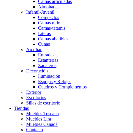
Camas articuladas
Almohadas
Infantil-Juvenil
Compactos
Camas nido
Camas-tatamis
Literas
Camas abatibles
Cunas
Auxiliar
Entradas
Estanterías
Zapateros
Decoración
Iluminación
Espejos y Relojes
Cuadros y Complementos
Exterior
Escritorios
Sillas de escritorio
Tiendas
Muebles Toscana
Muebles Lira
Muebles Canadá
Contacto