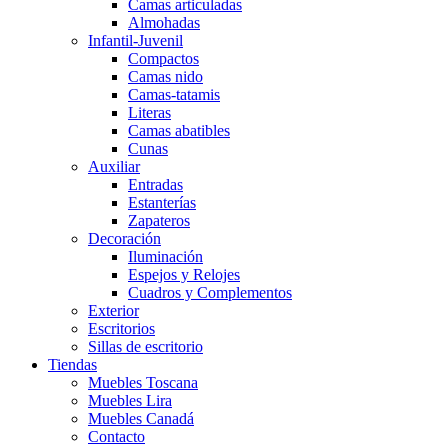
Camas articuladas
Almohadas
Infantil-Juvenil
Compactos
Camas nido
Camas-tatamis
Literas
Camas abatibles
Cunas
Auxiliar
Entradas
Estanterías
Zapateros
Decoración
Iluminación
Espejos y Relojes
Cuadros y Complementos
Exterior
Escritorios
Sillas de escritorio
Tiendas
Muebles Toscana
Muebles Lira
Muebles Canadá
Contacto