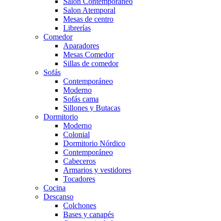
Salón Contemporaneo
Salon Atemporal
Mesas de centro
Librerías
Comedor
Aparadores
Mesas Comedor
Sillas de comedor
Sofás
Contemporáneo
Moderno
Sofás cama
Sillones y Butacas
Dormitorio
Moderno
Colonial
Dormitorio Nórdico
Contemporáneo
Cabeceros
Armarios y vestidores
Tocadores
Cocina
Descanso
Colchones
Bases y canapés