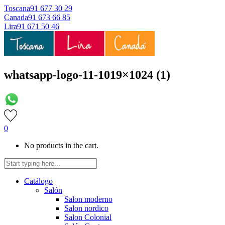
Toscana
91 677 30 29
Canada
91 673 66 85
Lira
91 671 50 46
whatsapp-logo-11-1019×1024 (1)
0
No products in the cart.
Catálogo
Salón
Salon moderno
Salon nordico
Salon Colonial