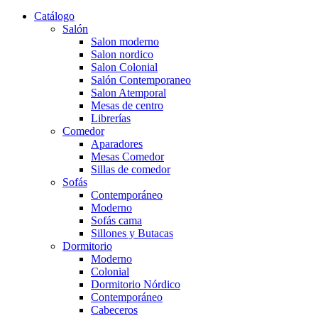
Catálogo
Salón
Salon moderno
Salon nordico
Salon Colonial
Salón Contemporaneo
Salon Atemporal
Mesas de centro
Librerías
Comedor
Aparadores
Mesas Comedor
Sillas de comedor
Sofás
Contemporáneo
Moderno
Sofás cama
Sillones y Butacas
Dormitorio
Moderno
Colonial
Dormitorio Nórdico
Contemporáneo
Cabeceros