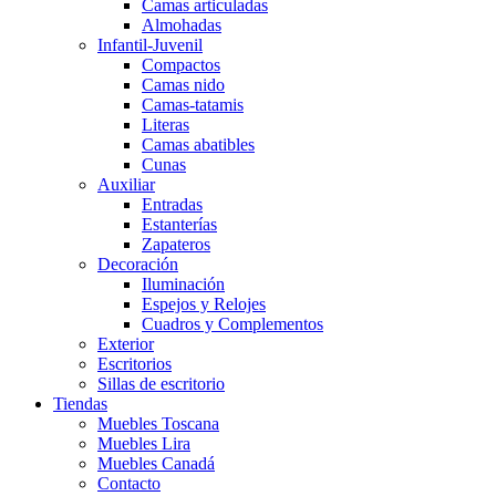
Camas articuladas
Almohadas
Infantil-Juvenil
Compactos
Camas nido
Camas-tatamis
Literas
Camas abatibles
Cunas
Auxiliar
Entradas
Estanterías
Zapateros
Decoración
Iluminación
Espejos y Relojes
Cuadros y Complementos
Exterior
Escritorios
Sillas de escritorio
Tiendas
Muebles Toscana
Muebles Lira
Muebles Canadá
Contacto