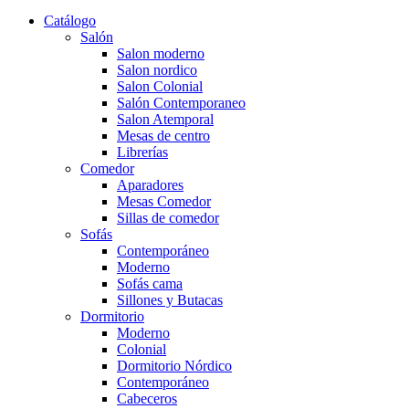
Catálogo
Salón
Salon moderno
Salon nordico
Salon Colonial
Salón Contemporaneo
Salon Atemporal
Mesas de centro
Librerías
Comedor
Aparadores
Mesas Comedor
Sillas de comedor
Sofás
Contemporáneo
Moderno
Sofás cama
Sillones y Butacas
Dormitorio
Moderno
Colonial
Dormitorio Nórdico
Contemporáneo
Cabeceros