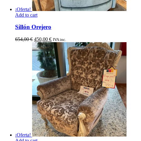
¡Oferta!
Add to cart
Sillón Orejero
El
El
654,00
€
450,00
€
IVA inc.
precio
precio
original
actual
era:
es:
654,00 €.
450,00 €.
¡Oferta!
Add to cart