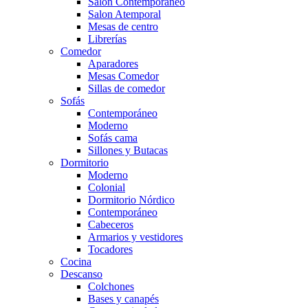
Salón Contemporaneo
Salon Atemporal
Mesas de centro
Librerías
Comedor
Aparadores
Mesas Comedor
Sillas de comedor
Sofás
Contemporáneo
Moderno
Sofás cama
Sillones y Butacas
Dormitorio
Moderno
Colonial
Dormitorio Nórdico
Contemporáneo
Cabeceros
Armarios y vestidores
Tocadores
Cocina
Descanso
Colchones
Bases y canapés