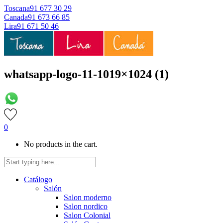
Toscana
91 677 30 29
Canada
91 673 66 85
Lira
91 671 50 46
whatsapp-logo-11-1019×1024 (1)
0
No products in the cart.
Catálogo
Salón
Salon moderno
Salon nordico
Salon Colonial