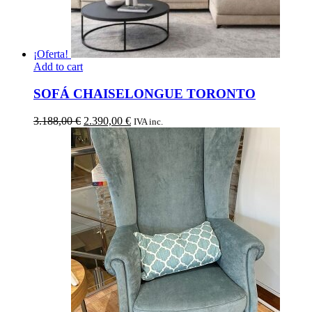
¡Oferta!
Add to cart
SOFÁ CHAISELONGUE TORONTO
El
El
3.188,00
€
2.390,00
€
IVA inc.
precio
precio
original
actual
era:
es:
3.188,00 €.
2.390,00 €.