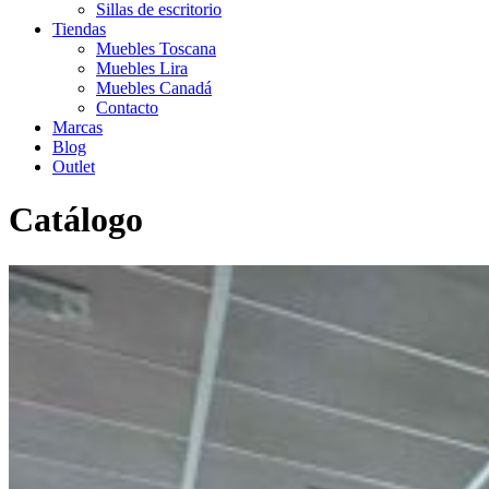
Sillas de escritorio
Tiendas
Muebles Toscana
Muebles Lira
Muebles Canadá
Contacto
Marcas
Blog
Outlet
Catálogo
Inicio
>
Catálogo
>
Outlet
>
Sofá 3 + 2 plazas modelo Graz