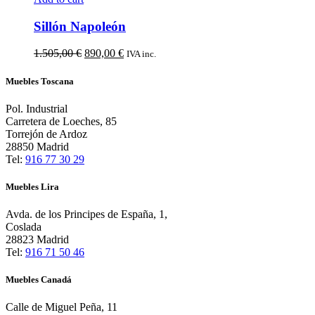
Sillón Napoleón
El
El
1.505,00
€
890,00
€
IVA inc.
precio
precio
original
actual
Muebles Toscana
era:
es:
1.505,00 €.
890,00 €.
Pol. Industrial
Carretera de Loeches, 85
Torrejón de Ardoz
28850 Madrid
Tel:
916 77 30 29
Muebles Lira
Avda. de los Principes de España, 1,
Coslada
28823 Madrid
Tel:
916 71 50 46
Muebles Canadá
Calle de Miguel Peña, 11