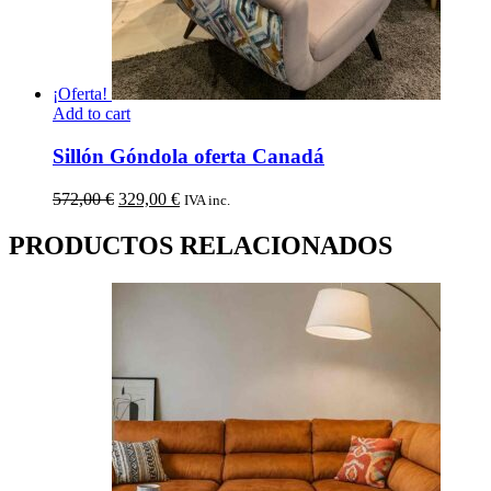
¡Oferta!
Add to cart
Sillón Góndola oferta Canadá
El
El
572,00
€
329,00
€
IVA inc.
precio
precio
original
actual
PRODUCTOS RELACIONADOS
era:
es:
572,00 €.
329,00 €.