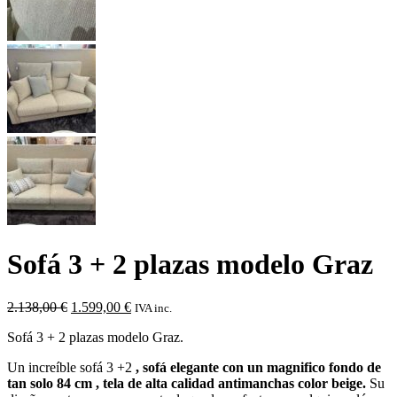
Sofá 3 + 2 plazas modelo Graz
El
El
2.138,00
€
1.599,00
€
IVA inc.
precio
precio
Sofá 3 + 2 plazas modelo Graz.
original
actual
era:
es:
Un increíble sofá 3 +2
, sofá elegante con un magnifico fondo de
2.138,00 €.
1.599,00 €.
tan solo 84 cm , tela de alta calidad antimanchas color beige.
Su