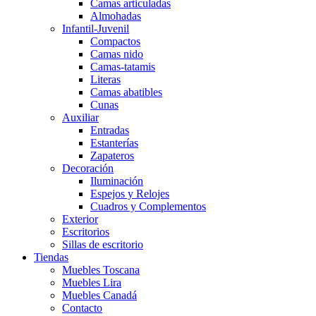
Camas articuladas
Almohadas
Infantil-Juvenil
Compactos
Camas nido
Camas-tatamis
Literas
Camas abatibles
Cunas
Auxiliar
Entradas
Estanterías
Zapateros
Decoración
Iluminación
Espejos y Relojes
Cuadros y Complementos
Exterior
Escritorios
Sillas de escritorio
Tiendas
Muebles Toscana
Muebles Lira
Muebles Canadá
Contacto