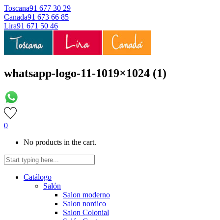
Toscana
91 677 30 29
Canada
91 673 66 85
Lira
91 671 50 46
whatsapp-logo-11-1019×1024 (1)
0
No products in the cart.
Catálogo
Salón
Salon moderno
Salon nordico
Salon Colonial