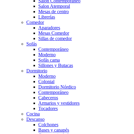
Salón Contemporaneo
Salon Atemporal
Mesas de centro
Librerías
Comedor
Aparadores
Mesas Comedor
Sillas de comedor
Sofás
Contemporáneo
Moderno
Sofás cama
Sillones y Butacas
Dormitorio
Moderno
Colonial
Dormitorio Nórdico
Contemporáneo
Cabeceros
Armarios y vestidores
Tocadores
Cocina
Descanso
Colchones
Bases y canapés