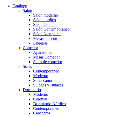
Catálogo
Salón
Salon moderno
Salon nordico
Salon Colonial
Salón Contemporaneo
Salon Atemporal
Mesas de centro
Librerías
Comedor
Aparadores
Mesas Comedor
Sillas de comedor
Sofás
Contemporáneo
Moderno
Sofás cama
Sillones y Butacas
Dormitorio
Moderno
Colonial
Dormitorio Nórdico
Contemporáneo
Cabeceros