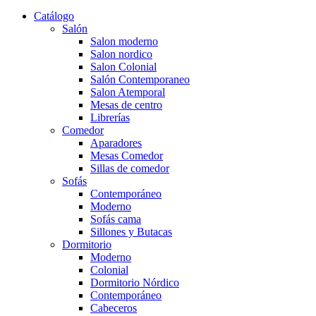
Catálogo
Salón
Salon moderno
Salon nordico
Salon Colonial
Salón Contemporaneo
Salon Atemporal
Mesas de centro
Librerías
Comedor
Aparadores
Mesas Comedor
Sillas de comedor
Sofás
Contemporáneo
Moderno
Sofás cama
Sillones y Butacas
Dormitorio
Moderno
Colonial
Dormitorio Nórdico
Contemporáneo
Cabeceros