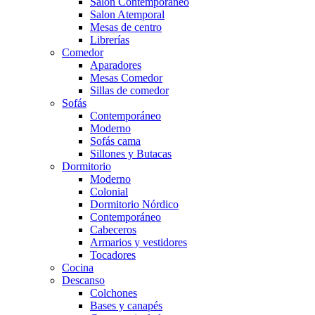
Salón Contemporaneo
Salon Atemporal
Mesas de centro
Librerías
Comedor
Aparadores
Mesas Comedor
Sillas de comedor
Sofás
Contemporáneo
Moderno
Sofás cama
Sillones y Butacas
Dormitorio
Moderno
Colonial
Dormitorio Nórdico
Contemporáneo
Cabeceros
Armarios y vestidores
Tocadores
Cocina
Descanso
Colchones
Bases y canapés