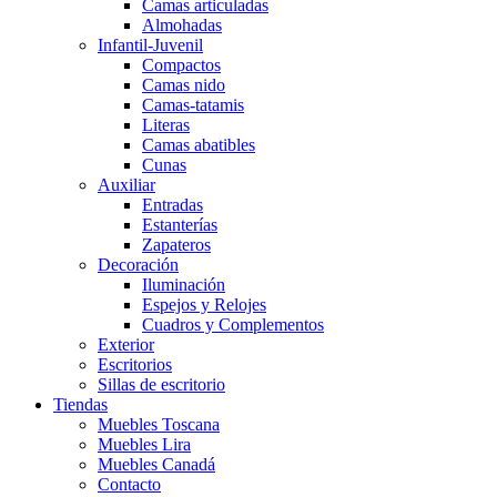
Camas articuladas
Almohadas
Infantil-Juvenil
Compactos
Camas nido
Camas-tatamis
Literas
Camas abatibles
Cunas
Auxiliar
Entradas
Estanterías
Zapateros
Decoración
Iluminación
Espejos y Relojes
Cuadros y Complementos
Exterior
Escritorios
Sillas de escritorio
Tiendas
Muebles Toscana
Muebles Lira
Muebles Canadá
Contacto