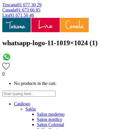
Toscana
91 677 30 29
Canada
91 673 66 85
Lira
91 671 50 46
whatsapp-logo-11-1019×1024 (1)
0
No products in the cart.
Catálogo
Salón
Salon moderno
Salon nordico
Salon Colonial