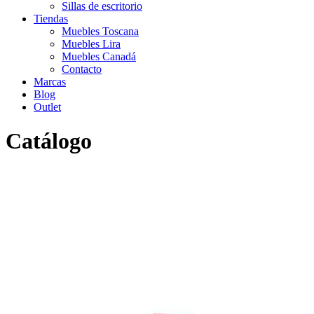
Sillas de escritorio
Tiendas
Muebles Toscana
Muebles Lira
Muebles Canadá
Contacto
Marcas
Blog
Outlet
Catálogo
Inicio
>
Catálogo
>
Sofás
>
Moderno
>
Sofá Chaiselongue
Cayetana de Divani