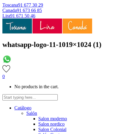
Toscana
91 677 30 29
Canada
91 673 66 85
Lira
91 671 50 46
whatsapp-logo-11-1019×1024 (1)
0
No products in the cart.
Catálogo
Salón
Salon moderno
Salon nordico
Salon Colonial