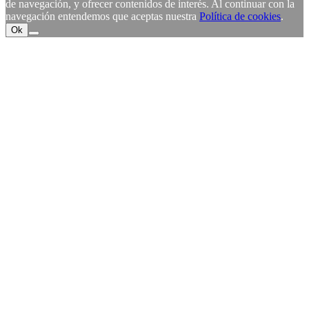
de navegación, y ofrecer contenidos de interés. Al continuar con la
navegación entendemos que aceptas nuestra
Política de cookies
.
Ok