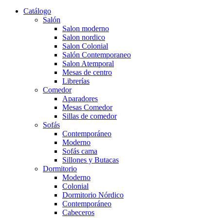
Catálogo
Salón
Salon moderno
Salon nordico
Salon Colonial
Salón Contemporaneo
Salon Atemporal
Mesas de centro
Librerías
Comedor
Aparadores
Mesas Comedor
Sillas de comedor
Sofás
Contemporáneo
Moderno
Sofás cama
Sillones y Butacas
Dormitorio
Moderno
Colonial
Dormitorio Nórdico
Contemporáneo
Cabeceros