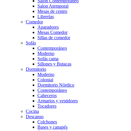
Salón Contemporaneo
Salon Atemporal
Mesas de centro
Librerías
Comedor
Aparadores
Mesas Comedor
Sillas de comedor
Sofás
Contemporáneo
Moderno
Sofás cama
Sillones y Butacas
Dormitorio
Moderno
Colonial
Dormitorio Nórdico
Contemporáneo
Cabeceros
Armarios y vestidores
Tocadores
Cocina
Descanso
Colchones
Bases y canapés