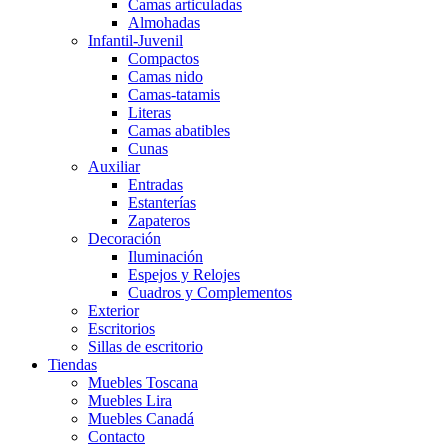
Camas articuladas
Almohadas
Infantil-Juvenil
Compactos
Camas nido
Camas-tatamis
Literas
Camas abatibles
Cunas
Auxiliar
Entradas
Estanterías
Zapateros
Decoración
Iluminación
Espejos y Relojes
Cuadros y Complementos
Exterior
Escritorios
Sillas de escritorio
Tiendas
Muebles Toscana
Muebles Lira
Muebles Canadá
Contacto