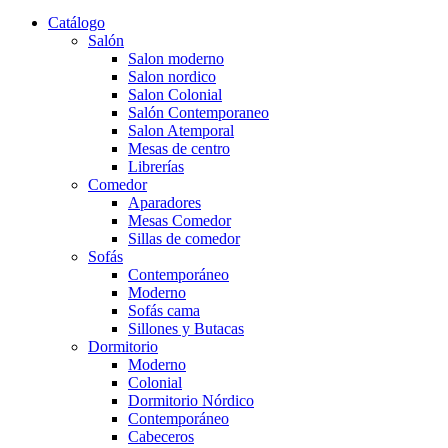
Catálogo
Salón
Salon moderno
Salon nordico
Salon Colonial
Salón Contemporaneo
Salon Atemporal
Mesas de centro
Librerías
Comedor
Aparadores
Mesas Comedor
Sillas de comedor
Sofás
Contemporáneo
Moderno
Sofás cama
Sillones y Butacas
Dormitorio
Moderno
Colonial
Dormitorio Nórdico
Contemporáneo
Cabeceros