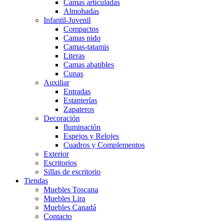
Camas articuladas
Almohadas
Infantil-Juvenil
Compactos
Camas nido
Camas-tatamis
Literas
Camas abatibles
Cunas
Auxiliar
Entradas
Estanterías
Zapateros
Decoración
Iluminación
Espejos y Relojes
Cuadros y Complementos
Exterior
Escritorios
Sillas de escritorio
Tiendas
Muebles Toscana
Muebles Lira
Muebles Canadá
Contacto