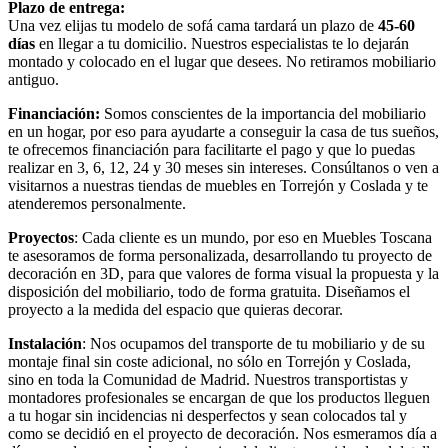
Plazo de entrega:
Una vez elijas tu modelo de sofá cama tardará un plazo de
45-60
días
en llegar a tu domicilio. Nuestros especialistas te lo dejarán
montado y colocado en el lugar que desees. No retiramos mobiliario
antiguo.
Financiación:
Somos conscientes de la importancia del mobiliario
en un hogar, por eso para ayudarte a conseguir la casa de tus sueños,
te ofrecemos financiación para facilitarte el pago y que lo puedas
realizar en 3, 6, 12, 24 y 30 meses sin intereses. Consúltanos o ven a
visitarnos a nuestras tiendas de muebles en Torrejón y Coslada y te
atenderemos personalmente.
Proyectos
: Cada cliente es un mundo, por eso en Muebles Toscana
te asesoramos de forma personalizada, desarrollando tu proyecto de
decoración en 3D, para que valores de forma visual la propuesta y la
disposición del mobiliario, todo de forma gratuita. Diseñamos el
proyecto a la medida del espacio que quieras decorar.
Instalación
: Nos ocupamos del transporte de tu mobiliario y de su
montaje final sin coste adicional, no sólo en Torrejón y Coslada,
sino en toda la Comunidad de Madrid. Nuestros transportistas y
montadores profesionales se encargan de que los productos lleguen
a tu hogar sin incidencias ni desperfectos y sean colocados tal y
como se decidió en el proyecto de decoración. Nos esmeramos día a