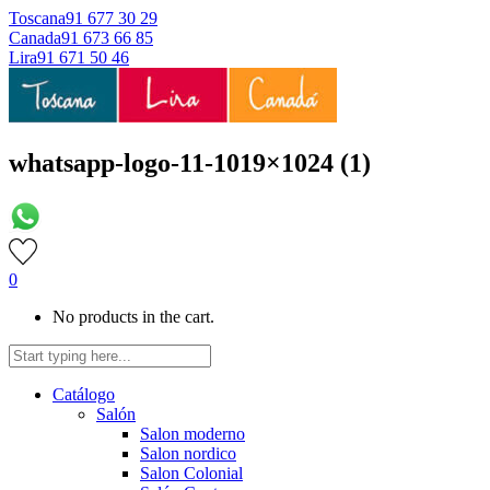
Toscana
91 677 30 29
Canada
91 673 66 85
Lira
91 671 50 46
whatsapp-logo-11-1019×1024 (1)
0
No products in the cart.
Catálogo
Salón
Salon moderno
Salon nordico
Salon Colonial