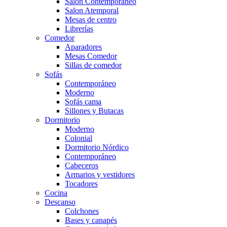
Salón Contemporaneo
Salon Atemporal
Mesas de centro
Librerías
Comedor
Aparadores
Mesas Comedor
Sillas de comedor
Sofás
Contemporáneo
Moderno
Sofás cama
Sillones y Butacas
Dormitorio
Moderno
Colonial
Dormitorio Nórdico
Contemporáneo
Cabeceros
Armarios y vestidores
Tocadores
Cocina
Descanso
Colchones
Bases y canapés