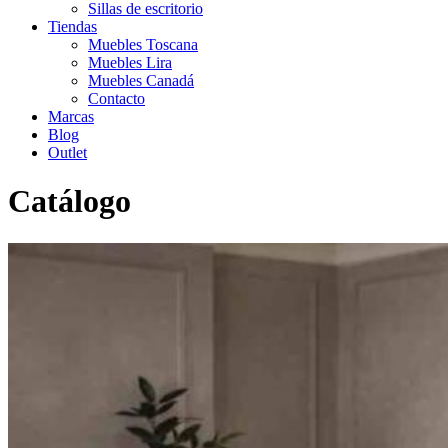
Sillas de escritorio
Tiendas
Muebles Toscana
Muebles Lira
Muebles Canadá
Contacto
Marcas
Blog
Outlet
Catálogo
Inicio
>
Catálogo
>
Sofás
>
Contemporáneo
>
Sofá INDI