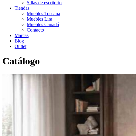
Sillas de escritorio
Tiendas
Muebles Toscana
Muebles Lira
Muebles Canadá
Contacto
Marcas
Blog
Outlet
Catálogo
Inicio
>
Catálogo
>
Sofás
>
Contemporáneo
>
Sofá ROMAN