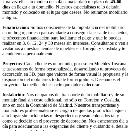
Una vez elijas tu modelo de sofá cama tardará un plazo de
45-60
días
en llegar a tu domicilio. Nuestros especialistas te lo dejarán
montado y colocado en el lugar que desees. No retiramos mobiliario
antiguo.
Financiación:
Somos conscientes de la importancia del mobiliario
en un hogar, por eso para ayudarte a conseguir la casa de tus sueños,
te ofrecemos financiación para facilitarte el pago y que lo puedas
realizar en 3, 6, 12, 24 y 30 meses sin intereses. Consúltanos o ven a
visitarnos a nuestras tiendas de muebles en Torrejón y Coslada y te
atenderemos personalmente.
Proyectos
: Cada cliente es un mundo, por eso en Muebles Toscana
te asesoramos de forma personalizada, desarrollando tu proyecto de
decoración en 3D, para que valores de forma visual la propuesta y la
disposición del mobiliario, todo de forma gratuita. Diseñamos el
proyecto a la medida del espacio que quieras decorar.
Instalación
: Nos ocupamos del transporte de tu mobiliario y de su
montaje final sin coste adicional, no sólo en Torrejón y Coslada,
sino en toda la Comunidad de Madrid. Nuestros transportistas y
montadores profesionales se encargan de que los productos lleguen
a tu hogar sin incidencias ni desperfectos y sean colocados tal y
como se decidió en el proyecto de decoración. Nos esmeramos día a
día para adecuarnos a las exigencias del cliente y cuidando el detalle