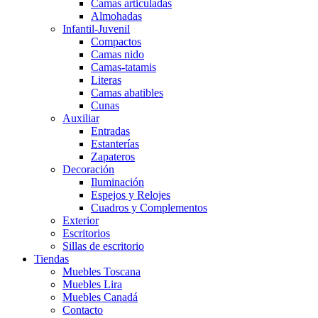
Camas articuladas
Almohadas
Infantil-Juvenil
Compactos
Camas nido
Camas-tatamis
Literas
Camas abatibles
Cunas
Auxiliar
Entradas
Estanterías
Zapateros
Decoración
Iluminación
Espejos y Relojes
Cuadros y Complementos
Exterior
Escritorios
Sillas de escritorio
Tiendas
Muebles Toscana
Muebles Lira
Muebles Canadá
Contacto