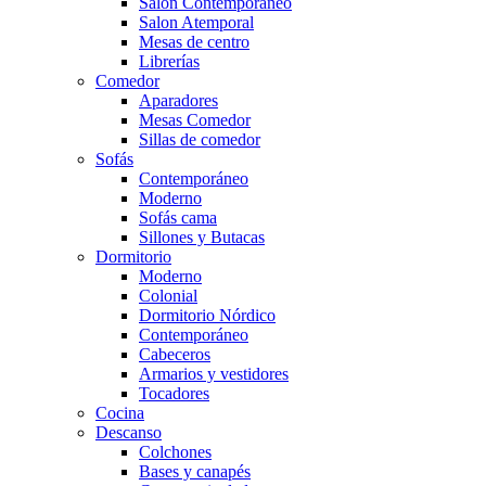
Salón Contemporaneo
Salon Atemporal
Mesas de centro
Librerías
Comedor
Aparadores
Mesas Comedor
Sillas de comedor
Sofás
Contemporáneo
Moderno
Sofás cama
Sillones y Butacas
Dormitorio
Moderno
Colonial
Dormitorio Nórdico
Contemporáneo
Cabeceros
Armarios y vestidores
Tocadores
Cocina
Descanso
Colchones
Bases y canapés