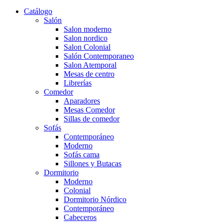
Catálogo
Salón
Salon moderno
Salon nordico
Salon Colonial
Salón Contemporaneo
Salon Atemporal
Mesas de centro
Librerías
Comedor
Aparadores
Mesas Comedor
Sillas de comedor
Sofás
Contemporáneo
Moderno
Sofás cama
Sillones y Butacas
Dormitorio
Moderno
Colonial
Dormitorio Nórdico
Contemporáneo
Cabeceros