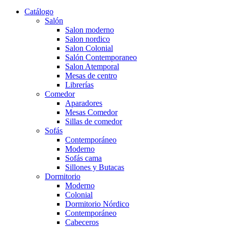
Catálogo
Salón
Salon moderno
Salon nordico
Salon Colonial
Salón Contemporaneo
Salon Atemporal
Mesas de centro
Librerías
Comedor
Aparadores
Mesas Comedor
Sillas de comedor
Sofás
Contemporáneo
Moderno
Sofás cama
Sillones y Butacas
Dormitorio
Moderno
Colonial
Dormitorio Nórdico
Contemporáneo
Cabeceros