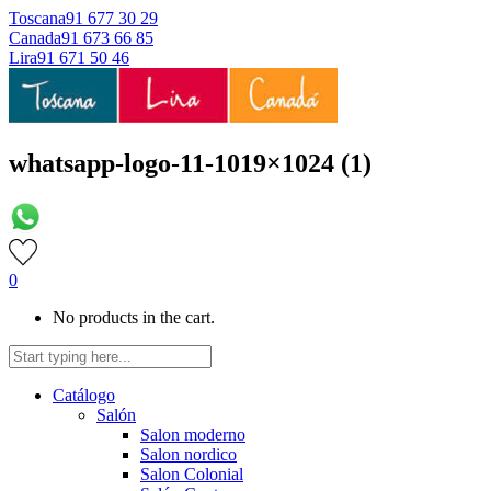
Toscana
91 677 30 29
Canada
91 673 66 85
Lira
91 671 50 46
whatsapp-logo-11-1019×1024 (1)
0
No products in the cart.
Catálogo
Salón
Salon moderno
Salon nordico
Salon Colonial