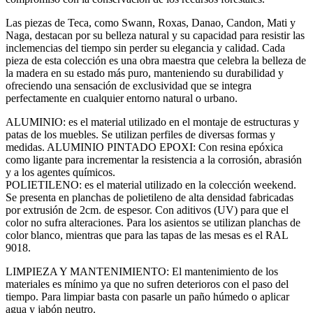
Las piezas de Teca, como Swann, Roxas, Danao, Candon, Mati y
Naga, destacan por su belleza natural y su capacidad para resistir las
inclemencias del tiempo sin perder su elegancia y calidad. Cada
pieza de esta colección es una obra maestra que celebra la belleza de
la madera en su estado más puro, manteniendo su durabilidad y
ofreciendo una sensación de exclusividad que se integra
perfectamente en cualquier entorno natural o urbano.
ALUMINIO: es el material utilizado en el montaje de estructuras y
patas de los muebles. Se utilizan perfiles de diversas formas y
medidas. ALUMINIO PINTADO EPOXI: Con resina epóxica
como ligante para incrementar la resistencia a la corrosión, abrasión
y a los agentes químicos.
POLIETILENO: es el material utilizado en la colección weekend.
Se presenta en planchas de polietileno de alta densidad fabricadas
por extrusión de 2cm. de espesor. Con aditivos (UV) para que el
color no sufra alteraciones. Para los asientos se utilizan planchas de
color blanco, mientras que para las tapas de las mesas es el RAL
9018.
LIMPIEZA Y MANTENIMIENTO: El mantenimiento de los
materiales es mínimo ya que no sufren deterioros con el paso del
tiempo. Para limpiar basta con pasarle un paño húmedo o aplicar
agua y jabón neutro.