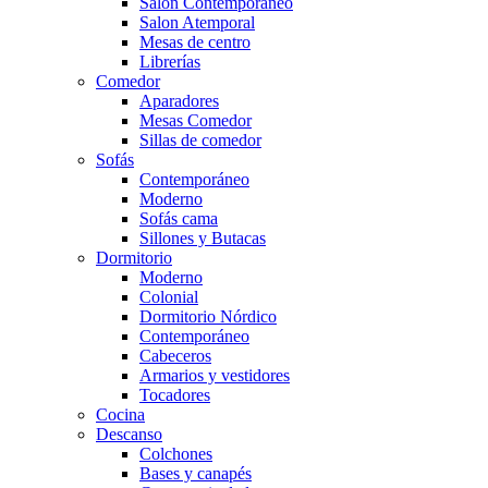
Salón Contemporaneo
Salon Atemporal
Mesas de centro
Librerías
Comedor
Aparadores
Mesas Comedor
Sillas de comedor
Sofás
Contemporáneo
Moderno
Sofás cama
Sillones y Butacas
Dormitorio
Moderno
Colonial
Dormitorio Nórdico
Contemporáneo
Cabeceros
Armarios y vestidores
Tocadores
Cocina
Descanso
Colchones
Bases y canapés