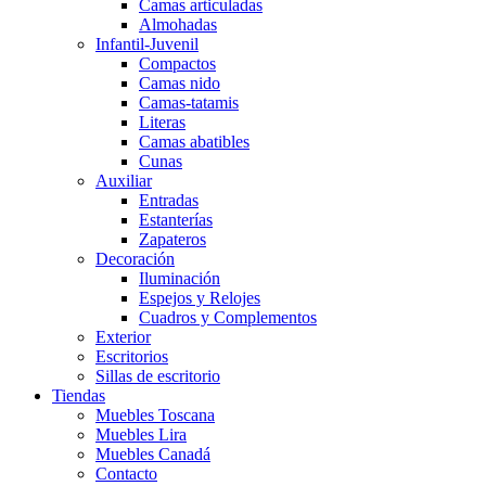
Camas articuladas
Almohadas
Infantil-Juvenil
Compactos
Camas nido
Camas-tatamis
Literas
Camas abatibles
Cunas
Auxiliar
Entradas
Estanterías
Zapateros
Decoración
Iluminación
Espejos y Relojes
Cuadros y Complementos
Exterior
Escritorios
Sillas de escritorio
Tiendas
Muebles Toscana
Muebles Lira
Muebles Canadá
Contacto