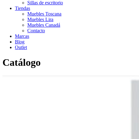
Sillas de escritorio
Tiendas
Muebles Toscana
Muebles Lira
Muebles Canadá
Contacto
Marcas
Blog
Outlet
Catálogo
Inicio
>
Catálogo
>
Salón
>
Salon nordico
>
Vitrina doble Nordic
con patas