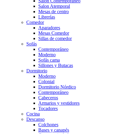
Salón Contemporaneo
Salon Atemporal
Mesas de centro
Librerías
Comedor
Aparadores
Mesas Comedor
Sillas de comedor
Sofás
Contemporáneo
Moderno
Sofás cama
Sillones y Butacas
Dormitorio
Moderno
Colonial
Dormitorio Nórdico
Contemporáneo
Cabeceros
Armarios y vestidores
Tocadores
Cocina
Descanso
Colchones
Bases y canapés