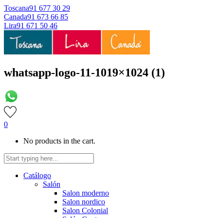
Toscana
91 677 30 29
Canada
91 673 66 85
Lira
91 671 50 46
whatsapp-logo-11-1019×1024 (1)
0
No products in the cart.
Catálogo
Salón
Salon moderno
Salon nordico
Salon Colonial