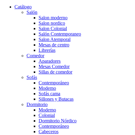
Catálogo
Salón
Salon moderno
Salon nordico
Salon Colonial
Salón Contemporaneo
Salon Atemporal
Mesas de centro
Librerías
Comedor
Aparadores
Mesas Comedor
Sillas de comedor
Sofás
Contemporáneo
Moderno
Sofás cama
Sillones y Butacas
Dormitorio
Moderno
Colonial
Dormitorio Nórdico
Contemporáneo
Cabeceros