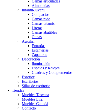
Camas articuladas
Almohadas
Infantil-Juvenil
Compactos
Camas nido
Camas-tatamis
Literas
Camas abatibles
Cunas
Auxiliar
Entradas
Estanterías
Zapateros
Decoración
Iluminación
Espejos y Relojes
Cuadros y Complementos
Exterior
Escritorios
Sillas de escritorio
Tiendas
Muebles Toscana
Muebles Lira
Muebles Canadá
Contacto