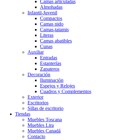
Camas articuladas
Almohadas
Infantil-Juvenil
Compactos
Camas nido
Camas-tatamis
Literas
Camas abatibles
Cunas
Auxiliar
Entradas
Estanterías
Zapateros
Decoración
Iluminación
Espejos y Relojes
Cuadros y Complementos
Exterior
Escritorios
Sillas de escritorio
Tiendas
Muebles Toscana
Muebles Lira
Muebles Canadá
Contacto