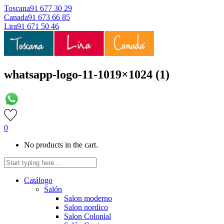
Toscana
91 677 30 29
Canada
91 673 66 85
Lira
91 671 50 46
whatsapp-logo-11-1019×1024 (1)
0
No products in the cart.
Catálogo
Salón
Salon moderno
Salon nordico
Salon Colonial