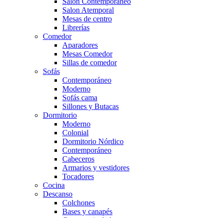
Salón Contemporaneo
Salon Atemporal
Mesas de centro
Librerías
Comedor
Aparadores
Mesas Comedor
Sillas de comedor
Sofás
Contemporáneo
Moderno
Sofás cama
Sillones y Butacas
Dormitorio
Moderno
Colonial
Dormitorio Nórdico
Contemporáneo
Cabeceros
Armarios y vestidores
Tocadores
Cocina
Descanso
Colchones
Bases y canapés