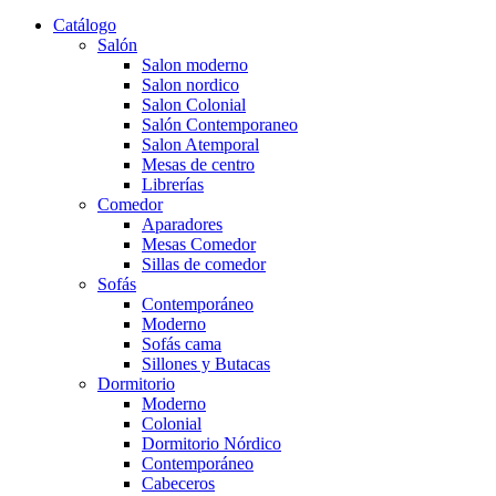
Catálogo
Salón
Salon moderno
Salon nordico
Salon Colonial
Salón Contemporaneo
Salon Atemporal
Mesas de centro
Librerías
Comedor
Aparadores
Mesas Comedor
Sillas de comedor
Sofás
Contemporáneo
Moderno
Sofás cama
Sillones y Butacas
Dormitorio
Moderno
Colonial
Dormitorio Nórdico
Contemporáneo
Cabeceros