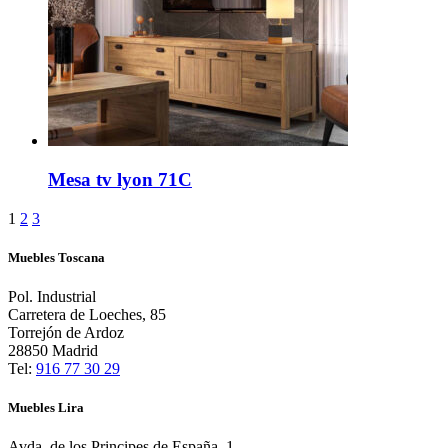
Mesa tv lyon 71C
1
2
3
Muebles Toscana
Pol. Industrial
Carretera de Loeches, 85
Torrejón de Ardoz
28850 Madrid
Tel:
916 77 30 29
Muebles Lira
Avda. de los Principes de España, 1,