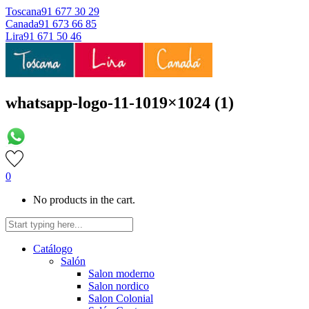
Toscana
91 677 30 29
Canada
91 673 66 85
Lira
91 671 50 46
whatsapp-logo-11-1019×1024 (1)
0
No products in the cart.
Catálogo
Salón
Salon moderno
Salon nordico
Salon Colonial