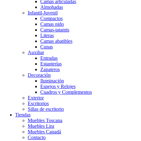
Camas articuladas
Almohadas
Infantil-Juvenil
Compactos
Camas nido
Camas-tatamis
Literas
Camas abatibles
Cunas
Auxiliar
Entradas
Estanterías
Zapateros
Decoración
Iluminación
Espejos y Relojes
Cuadros y Complementos
Exterior
Escritorios
Sillas de escritorio
Tiendas
Muebles Toscana
Muebles Lira
Muebles Canadá
Contacto