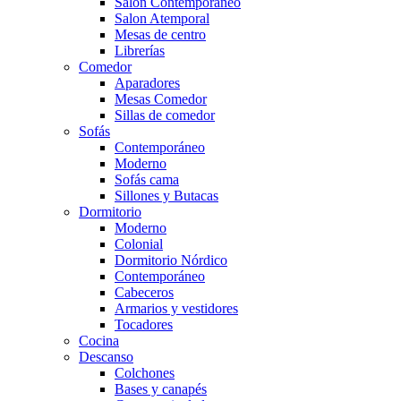
Salón Contemporaneo
Salon Atemporal
Mesas de centro
Librerías
Comedor
Aparadores
Mesas Comedor
Sillas de comedor
Sofás
Contemporáneo
Moderno
Sofás cama
Sillones y Butacas
Dormitorio
Moderno
Colonial
Dormitorio Nórdico
Contemporáneo
Cabeceros
Armarios y vestidores
Tocadores
Cocina
Descanso
Colchones
Bases y canapés