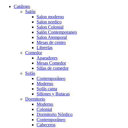
Catálogo
Salón
Salon moderno
Salon nordico
Salon Colonial
Salón Contemporaneo
Salon Atemporal
Mesas de centro
Librerías
Comedor
Aparadores
Mesas Comedor
Sillas de comedor
Sofás
Contemporáneo
Moderno
Sofás cama
Sillones y Butacas
Dormitorio
Moderno
Colonial
Dormitorio Nórdico
Contemporáneo
Cabeceros