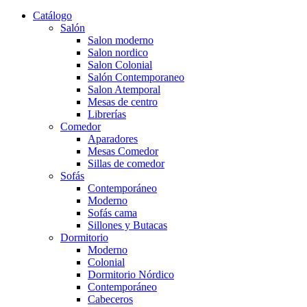
Catálogo
Salón
Salon moderno
Salon nordico
Salon Colonial
Salón Contemporaneo
Salon Atemporal
Mesas de centro
Librerías
Comedor
Aparadores
Mesas Comedor
Sillas de comedor
Sofás
Contemporáneo
Moderno
Sofás cama
Sillones y Butacas
Dormitorio
Moderno
Colonial
Dormitorio Nórdico
Contemporáneo
Cabeceros