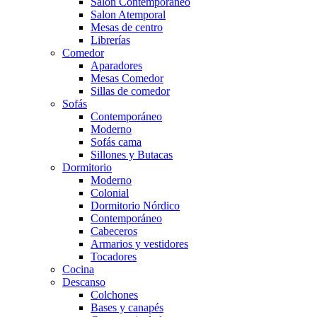
Salón Contemporaneo
Salon Atemporal
Mesas de centro
Librerías
Comedor
Aparadores
Mesas Comedor
Sillas de comedor
Sofás
Contemporáneo
Moderno
Sofás cama
Sillones y Butacas
Dormitorio
Moderno
Colonial
Dormitorio Nórdico
Contemporáneo
Cabeceros
Armarios y vestidores
Tocadores
Cocina
Descanso
Colchones
Bases y canapés