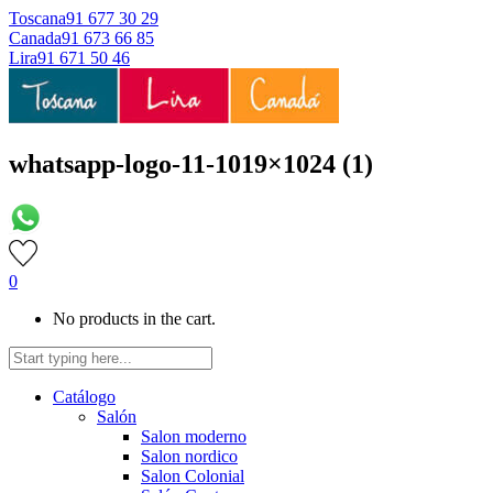
Toscana
91 677 30 29
Canada
91 673 66 85
Lira
91 671 50 46
whatsapp-logo-11-1019×1024 (1)
0
No products in the cart.
Catálogo
Salón
Salon moderno
Salon nordico
Salon Colonial