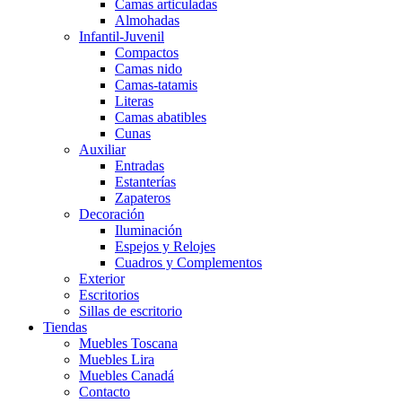
Camas articuladas
Almohadas
Infantil-Juvenil
Compactos
Camas nido
Camas-tatamis
Literas
Camas abatibles
Cunas
Auxiliar
Entradas
Estanterías
Zapateros
Decoración
Iluminación
Espejos y Relojes
Cuadros y Complementos
Exterior
Escritorios
Sillas de escritorio
Tiendas
Muebles Toscana
Muebles Lira
Muebles Canadá
Contacto