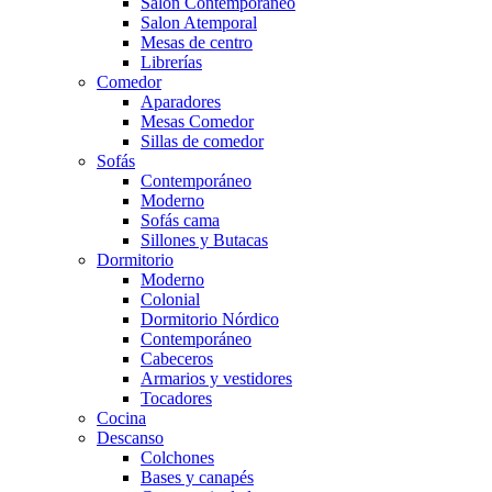
Salón Contemporaneo
Salon Atemporal
Mesas de centro
Librerías
Comedor
Aparadores
Mesas Comedor
Sillas de comedor
Sofás
Contemporáneo
Moderno
Sofás cama
Sillones y Butacas
Dormitorio
Moderno
Colonial
Dormitorio Nórdico
Contemporáneo
Cabeceros
Armarios y vestidores
Tocadores
Cocina
Descanso
Colchones
Bases y canapés