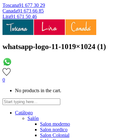
Toscana
91 677 30 29
Canada
91 673 66 85
Lira
91 671 50 46
whatsapp-logo-11-1019×1024 (1)
0
No products in the cart.
Catálogo
Salón
Salon moderno
Salon nordico
Salon Colonial