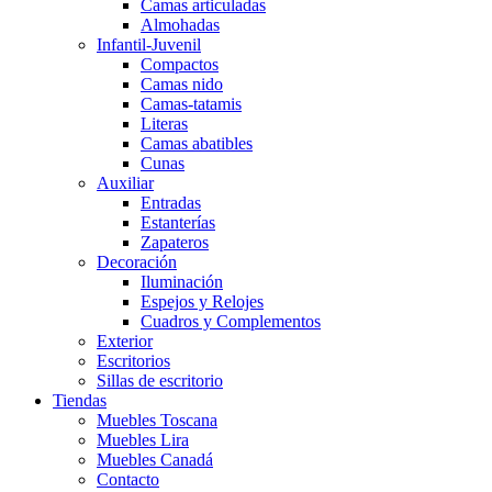
Camas articuladas
Almohadas
Infantil-Juvenil
Compactos
Camas nido
Camas-tatamis
Literas
Camas abatibles
Cunas
Auxiliar
Entradas
Estanterías
Zapateros
Decoración
Iluminación
Espejos y Relojes
Cuadros y Complementos
Exterior
Escritorios
Sillas de escritorio
Tiendas
Muebles Toscana
Muebles Lira
Muebles Canadá
Contacto