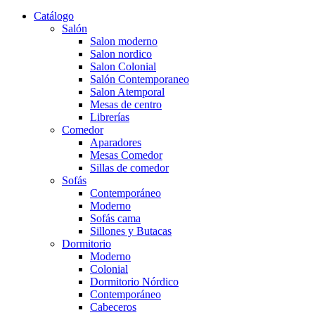
Catálogo
Salón
Salon moderno
Salon nordico
Salon Colonial
Salón Contemporaneo
Salon Atemporal
Mesas de centro
Librerías
Comedor
Aparadores
Mesas Comedor
Sillas de comedor
Sofás
Contemporáneo
Moderno
Sofás cama
Sillones y Butacas
Dormitorio
Moderno
Colonial
Dormitorio Nórdico
Contemporáneo
Cabeceros