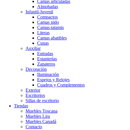
Camas articuladas
Almohadas
Infantil-Juvenil
Compactos
Camas nido
Camas-tatamis
Literas
Camas abatibles
Cunas
Auxiliar
Entradas
Estanterías
Zapateros
Decoración
Iluminación
Espejos y Relojes
Cuadros y Complementos
Exterior
Escritorios
Sillas de escritorio
Tiendas
Muebles Toscana
Muebles Lira
Muebles Canadá
Contacto