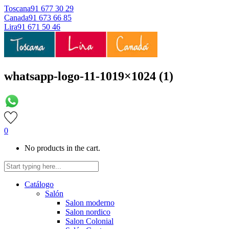
Toscana
91 677 30 29
Canada
91 673 66 85
Lira
91 671 50 46
whatsapp-logo-11-1019×1024 (1)
0
No products in the cart.
Catálogo
Salón
Salon moderno
Salon nordico
Salon Colonial