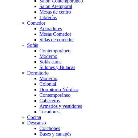
Salón Contemporaneo
Salon Atemporal
Mesas de centro
Librerías
Comedor
Aparadores
Mesas Comedor
Sillas de comedor
Sofás
Contemporáneo
Moderno
Sofás cama
Sillones y Butacas
Dormitorio
Moderno
Colonial
Dormitorio Nórdico
Contemporáneo
Cabeceros
Armarios y vestidores
Tocadores
Cocina
Descanso
Colchones
Bases y canapés