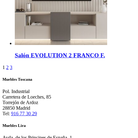
Salón EVOLUTION 2 FRANCO F.
1
2
3
Muebles Toscana
Pol. Industrial
Carretera de Loeches, 85
Torrejón de Ardoz
28850 Madrid
Tel:
916 77 30 29
Muebles Lira
Avda. de los Principes de España, 1,