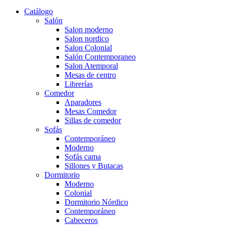
Catálogo
Salón
Salon moderno
Salon nordico
Salon Colonial
Salón Contemporaneo
Salon Atemporal
Mesas de centro
Librerías
Comedor
Aparadores
Mesas Comedor
Sillas de comedor
Sofás
Contemporáneo
Moderno
Sofás cama
Sillones y Butacas
Dormitorio
Moderno
Colonial
Dormitorio Nórdico
Contemporáneo
Cabeceros