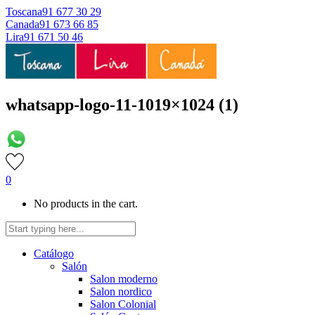
Toscana
91 677 30 29
Canada
91 673 66 85
Lira
91 671 50 46
whatsapp-logo-11-1019×1024 (1)
0
No products in the cart.
Catálogo
Salón
Salon moderno
Salon nordico
Salon Colonial