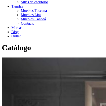
Sillas de escritorio
Tiendas
Muebles Toscana
Muebles Lira
Muebles Canadá
Contacto
Marcas
Blog
Outlet
Catálogo
Inicio
>
Catálogo
>
Salón
>
Salón Contemporaneo
>
Salón Marilyn
010