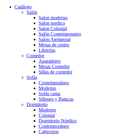
Catálogo
Salón
Salon moderno
Salon nordico
Salon Colonial
Salón Contemporaneo
Salon Atemporal
Mesas de centro
Librerías
Comedor
Aparadores
Mesas Comedor
Sillas de comedor
Sofás
Contemporáneo
Moderno
Sofás cama
Sillones y Butacas
Dormitorio
Moderno
Colonial
Dormitorio Nórdico
Contemporáneo
Cabeceros