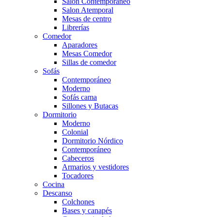
Salón Contemporaneo
Salon Atemporal
Mesas de centro
Librerías
Comedor
Aparadores
Mesas Comedor
Sillas de comedor
Sofás
Contemporáneo
Moderno
Sofás cama
Sillones y Butacas
Dormitorio
Moderno
Colonial
Dormitorio Nórdico
Contemporáneo
Cabeceros
Armarios y vestidores
Tocadores
Cocina
Descanso
Colchones
Bases y canapés