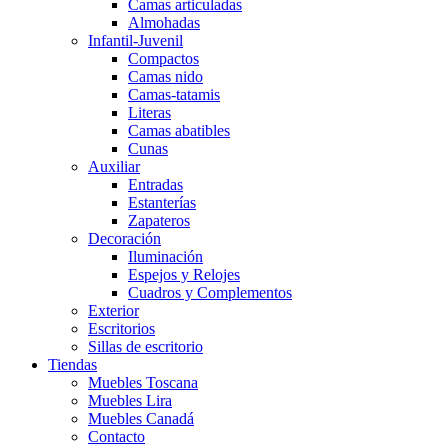
Camas articuladas
Almohadas
Infantil-Juvenil
Compactos
Camas nido
Camas-tatamis
Literas
Camas abatibles
Cunas
Auxiliar
Entradas
Estanterías
Zapateros
Decoración
Iluminación
Espejos y Relojes
Cuadros y Complementos
Exterior
Escritorios
Sillas de escritorio
Tiendas
Muebles Toscana
Muebles Lira
Muebles Canadá
Contacto