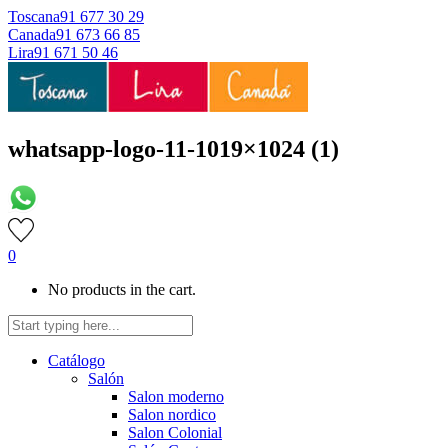
Toscana
91 677 30 29
Canada
91 673 66 85
Lira
91 671 50 46
whatsapp-logo-11-1019×1024 (1)
0
No products in the cart.
Catálogo
Salón
Salon moderno
Salon nordico
Salon Colonial