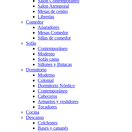
Salón Contemporaneo
Salon Atemporal
Mesas de centro
Librerías
Comedor
Aparadores
Mesas Comedor
Sillas de comedor
Sofás
Contemporáneo
Moderno
Sofás cama
Sillones y Butacas
Dormitorio
Moderno
Colonial
Dormitorio Nórdico
Contemporáneo
Cabeceros
Armarios y vestidores
Tocadores
Cocina
Descanso
Colchones
Bases y canapés