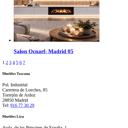
Salon Ocnarf- Madrid 05
1
2
3
4
5
6
7
Muebles Toscana
Pol. Industrial
Carretera de Loeches, 85
Torrejón de Ardoz
28850 Madrid
Tel:
916 77 30 29
Muebles Lira
Avda. de los Principes de España, 1,