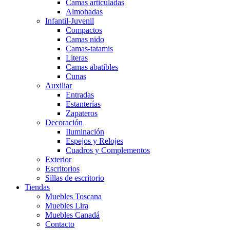
Camas articuladas
Almohadas
Infantil-Juvenil
Compactos
Camas nido
Camas-tatamis
Literas
Camas abatibles
Cunas
Auxiliar
Entradas
Estanterías
Zapateros
Decoración
Iluminación
Espejos y Relojes
Cuadros y Complementos
Exterior
Escritorios
Sillas de escritorio
Tiendas
Muebles Toscana
Muebles Lira
Muebles Canadá
Contacto