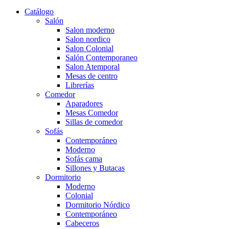
Catálogo
Salón
Salon moderno
Salon nordico
Salon Colonial
Salón Contemporaneo
Salon Atemporal
Mesas de centro
Librerías
Comedor
Aparadores
Mesas Comedor
Sillas de comedor
Sofás
Contemporáneo
Moderno
Sofás cama
Sillones y Butacas
Dormitorio
Moderno
Colonial
Dormitorio Nórdico
Contemporáneo
Cabeceros