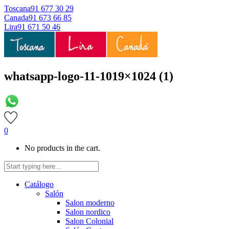
Toscana
91 677 30 29
Canada
91 673 66 85
Lira
91 671 50 46
whatsapp-logo-11-1019×1024 (1)
0
No products in the cart.
Catálogo
Salón
Salon moderno
Salon nordico
Salon Colonial