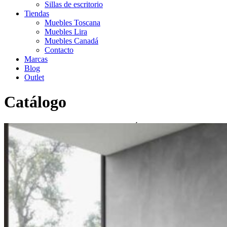
Sillas de escritorio
Tiendas
Muebles Toscana
Muebles Lira
Muebles Canadá
Contacto
Marcas
Blog
Outlet
Catálogo
Inicio
>
Catálogo
>
Librerías
>
LIBRERÍA MODELO OTIRB 02