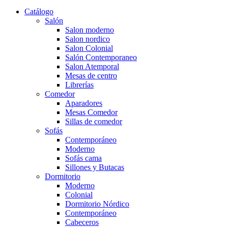
Catálogo
Salón
Salon moderno
Salon nordico
Salon Colonial
Salón Contemporaneo
Salon Atemporal
Mesas de centro
Librerías
Comedor
Aparadores
Mesas Comedor
Sillas de comedor
Sofás
Contemporáneo
Moderno
Sofás cama
Sillones y Butacas
Dormitorio
Moderno
Colonial
Dormitorio Nórdico
Contemporáneo
Cabeceros