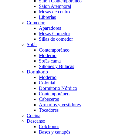
Salón Contemporaneo
Salon Atemporal
Mesas de centro
Librerías
Comedor
Aparadores
Mesas Comedor
Sillas de comedor
Sofás
Contemporáneo
Moderno
Sofás cama
Sillones y Butacas
Dormitorio
Moderno
Colonial
Dormitorio Nórdico
Contemporáneo
Cabeceros
Armarios y vestidores
Tocadores
Cocina
Descanso
Colchones
Bases y canapés