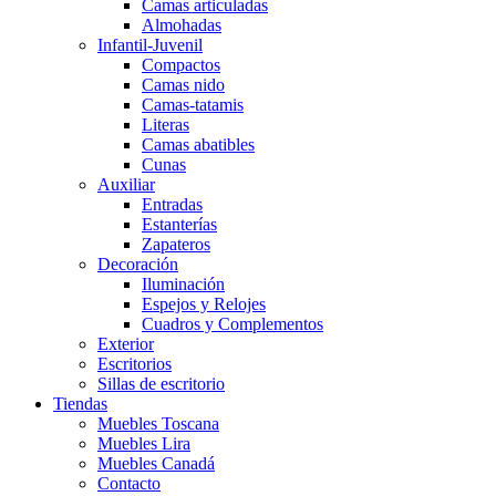
Camas articuladas
Almohadas
Infantil-Juvenil
Compactos
Camas nido
Camas-tatamis
Literas
Camas abatibles
Cunas
Auxiliar
Entradas
Estanterías
Zapateros
Decoración
Iluminación
Espejos y Relojes
Cuadros y Complementos
Exterior
Escritorios
Sillas de escritorio
Tiendas
Muebles Toscana
Muebles Lira
Muebles Canadá
Contacto