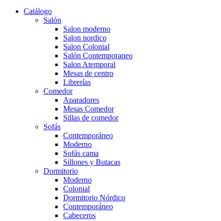
Catálogo
Salón
Salon moderno
Salon nordico
Salon Colonial
Salón Contemporaneo
Salon Atemporal
Mesas de centro
Librerías
Comedor
Aparadores
Mesas Comedor
Sillas de comedor
Sofás
Contemporáneo
Moderno
Sofás cama
Sillones y Butacas
Dormitorio
Moderno
Colonial
Dormitorio Nórdico
Contemporáneo
Cabeceros