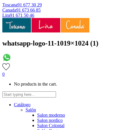
Toscana
91 677 30 29
Canada
91 673 66 85
Lira
91 671 50 46
whatsapp-logo-11-1019×1024 (1)
0
No products in the cart.
Catálogo
Salón
Salon moderno
Salon nordico
Salon Colonial