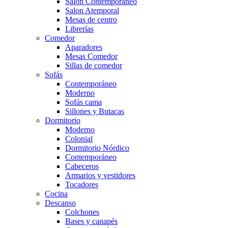
Salón Contemporaneo
Salon Atemporal
Mesas de centro
Librerías
Comedor
Aparadores
Mesas Comedor
Sillas de comedor
Sofás
Contemporáneo
Moderno
Sofás cama
Sillones y Butacas
Dormitorio
Moderno
Colonial
Dormitorio Nórdico
Contemporáneo
Cabeceros
Armarios y vestidores
Tocadores
Cocina
Descanso
Colchones
Bases y canapés