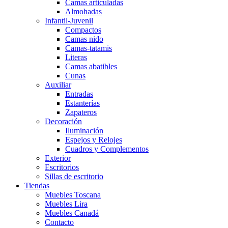
Camas articuladas
Almohadas
Infantil-Juvenil
Compactos
Camas nido
Camas-tatamis
Literas
Camas abatibles
Cunas
Auxiliar
Entradas
Estanterías
Zapateros
Decoración
Iluminación
Espejos y Relojes
Cuadros y Complementos
Exterior
Escritorios
Sillas de escritorio
Tiendas
Muebles Toscana
Muebles Lira
Muebles Canadá
Contacto