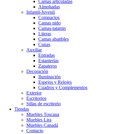
Camas articuladas
Almohadas
Infantil-Juvenil
Compactos
Camas nido
Camas-tatamis
Literas
Camas abatibles
Cunas
Auxiliar
Entradas
Estanterías
Zapateros
Decoración
Iluminación
Espejos y Relojes
Cuadros y Complementos
Exterior
Escritorios
Sillas de escritorio
Tiendas
Muebles Toscana
Muebles Lira
Muebles Canadá
Contacto