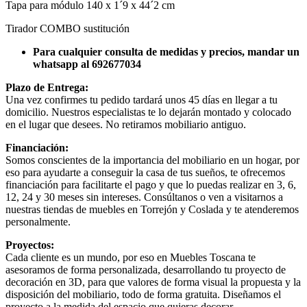
Tapa para módulo 140 x 1´9 x 44´2 cm
Tirador COMBO sustitución
Para cualquier consulta de medidas y precios, mandar un
whatsapp al 692677034
Plazo de Entrega:
Una vez confirmes tu pedido tardará unos 45 días en llegar a tu
domicilio. Nuestros especialistas te lo dejarán montado y colocado
en el lugar que desees. No retiramos mobiliario antiguo.
Financiación:
Somos conscientes de la importancia del mobiliario en un hogar, por
eso para ayudarte a conseguir la casa de tus sueños, te ofrecemos
financiación para facilitarte el pago y que lo puedas realizar en 3, 6,
12, 24 y 30 meses sin intereses. Consúltanos o ven a visitarnos a
nuestras tiendas de muebles en Torrejón y Coslada y te atenderemos
personalmente.
Proyectos:
Cada cliente es un mundo, por eso en Muebles Toscana te
asesoramos de forma personalizada, desarrollando tu proyecto de
decoración en 3D, para que valores de forma visual la propuesta y la
disposición del mobiliario, todo de forma gratuita. Diseñamos el
proyecto a la medida del espacio que quieras decorar.