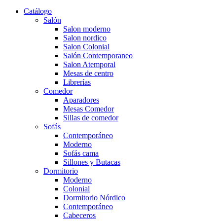
Catálogo
Salón
Salon moderno
Salon nordico
Salon Colonial
Salón Contemporaneo
Salon Atemporal
Mesas de centro
Librerías
Comedor
Aparadores
Mesas Comedor
Sillas de comedor
Sofás
Contemporáneo
Moderno
Sofás cama
Sillones y Butacas
Dormitorio
Moderno
Colonial
Dormitorio Nórdico
Contemporáneo
Cabeceros