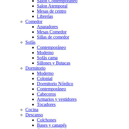
Salón Contemporaneo
Salon Atemporal
Mesas de centro
Librerías
Comedor
Aparadores
Mesas Comedor
Sillas de comedor
Sofás
Contemporáneo
Moderno
Sofás cama
Sillones y Butacas
Dormitorio
Moderno
Colonial
Dormitorio Nórdico
Contemporáneo
Cabeceros
Armarios y vestidores
Tocadores
Cocina
Descanso
Colchones
Bases y canapés