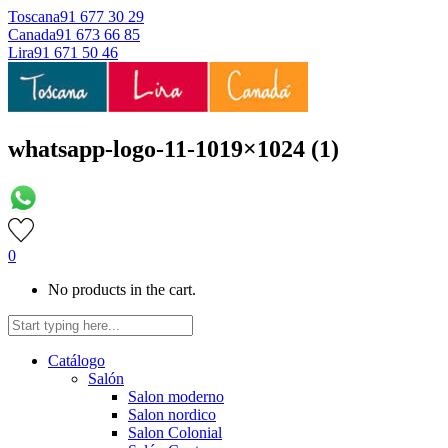
Toscana
91 677 30 29
Canada
91 673 66 85
Lira
91 671 50 46
whatsapp-logo-11-1019×1024 (1)
0
No products in the cart.
Catálogo
Salón
Salon moderno
Salon nordico
Salon Colonial