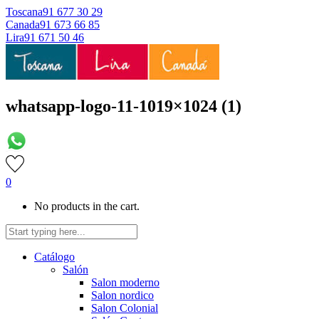
Toscana
91 677 30 29
Canada
91 673 66 85
Lira
91 671 50 46
whatsapp-logo-11-1019×1024 (1)
0
No products in the cart.
Catálogo
Salón
Salon moderno
Salon nordico
Salon Colonial