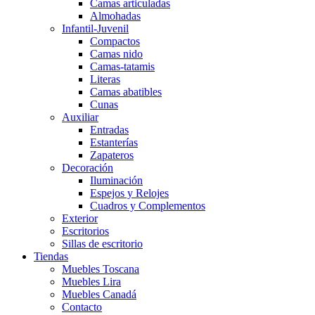
Camas articuladas
Almohadas
Infantil-Juvenil
Compactos
Camas nido
Camas-tatamis
Literas
Camas abatibles
Cunas
Auxiliar
Entradas
Estanterías
Zapateros
Decoración
Iluminación
Espejos y Relojes
Cuadros y Complementos
Exterior
Escritorios
Sillas de escritorio
Tiendas
Muebles Toscana
Muebles Lira
Muebles Canadá
Contacto