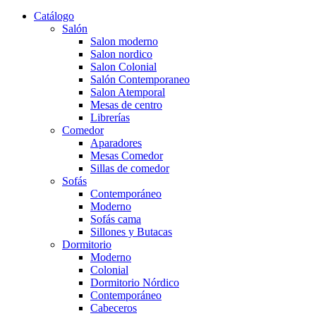
Catálogo
Salón
Salon moderno
Salon nordico
Salon Colonial
Salón Contemporaneo
Salon Atemporal
Mesas de centro
Librerías
Comedor
Aparadores
Mesas Comedor
Sillas de comedor
Sofás
Contemporáneo
Moderno
Sofás cama
Sillones y Butacas
Dormitorio
Moderno
Colonial
Dormitorio Nórdico
Contemporáneo
Cabeceros