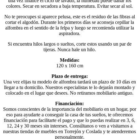
una vez finalice el ciclo de lavado, la humedad puede dañar los
colores. Secar en secadora a baja temperatura. Evitar secar al sol.
No te preocupes si aparece pelusa, este es el residuo de las fibras al
cortar el algodón. Durante los primeros días se aconseja cepillar la
alfombra en el sentido de la felpa y luego se recomienda utilizar la
aspiradora.
Si encuentra hilos largos o sueltos, corte estos usando un par de
tijeras. Nunca hale un hilo.
Medidas:
120 x 160 cm
Plazo de entrega:
Una vez elijas tu modelo de alfombra tardará un plazo de 10 días en
llegar a tu domicilio. Nuestros especialistas te lo dejarán montado y
colocado en el lugar que desees. No retiramos mobiliario antiguo.
Financiación:
Somos conscientes de la importancia del mobiliario en un hogar, por
eso para ayudarte a conseguir la casa de tus sueños, te ofrecemos
financiación para facilitarte el pago y que lo puedas realizar en 3, 6,
12, 24 y 30 meses sin intereses. Consúltanos o ven a visitarnos a
nuestras tiendas de muebles en Torrejón y Coslada y te atenderemos
personalmente.