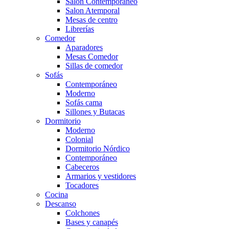
Salón Contemporaneo
Salon Atemporal
Mesas de centro
Librerías
Comedor
Aparadores
Mesas Comedor
Sillas de comedor
Sofás
Contemporáneo
Moderno
Sofás cama
Sillones y Butacas
Dormitorio
Moderno
Colonial
Dormitorio Nórdico
Contemporáneo
Cabeceros
Armarios y vestidores
Tocadores
Cocina
Descanso
Colchones
Bases y canapés