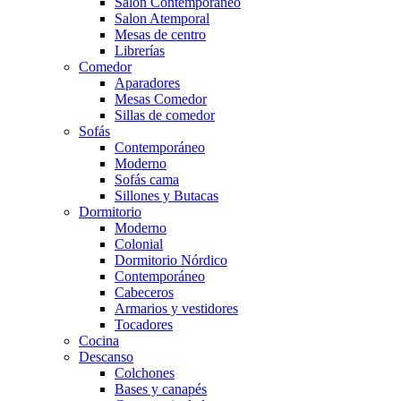
Salón Contemporaneo
Salon Atemporal
Mesas de centro
Librerías
Comedor
Aparadores
Mesas Comedor
Sillas de comedor
Sofás
Contemporáneo
Moderno
Sofás cama
Sillones y Butacas
Dormitorio
Moderno
Colonial
Dormitorio Nórdico
Contemporáneo
Cabeceros
Armarios y vestidores
Tocadores
Cocina
Descanso
Colchones
Bases y canapés