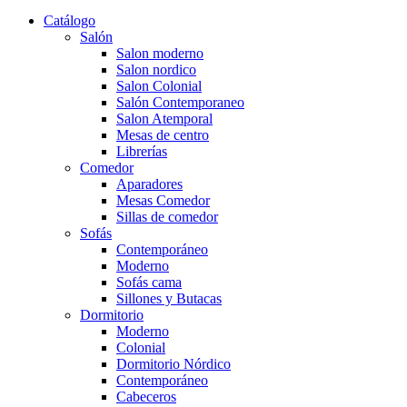
Catálogo
Salón
Salon moderno
Salon nordico
Salon Colonial
Salón Contemporaneo
Salon Atemporal
Mesas de centro
Librerías
Comedor
Aparadores
Mesas Comedor
Sillas de comedor
Sofás
Contemporáneo
Moderno
Sofás cama
Sillones y Butacas
Dormitorio
Moderno
Colonial
Dormitorio Nórdico
Contemporáneo
Cabeceros