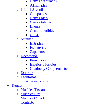
Camas articuladas
Almohadas
Infantil-Juvenil
Compactos
Camas nido
Camas-tatamis
Literas
Camas abatibles
Cunas
Auxiliar
Entradas
Estanterías
Zapateros
Decoración
Iluminación
Espejos y Relojes
Cuadros y Complementos
Exterior
Escritorios
Sillas de escritorio
Tiendas
Muebles Toscana
Muebles Lira
Muebles Canadá
Contacto