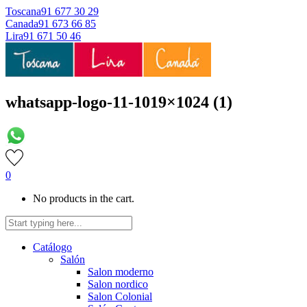
Toscana
91 677 30 29
Canada
91 673 66 85
Lira
91 671 50 46
whatsapp-logo-11-1019×1024 (1)
0
No products in the cart.
Catálogo
Salón
Salon moderno
Salon nordico
Salon Colonial