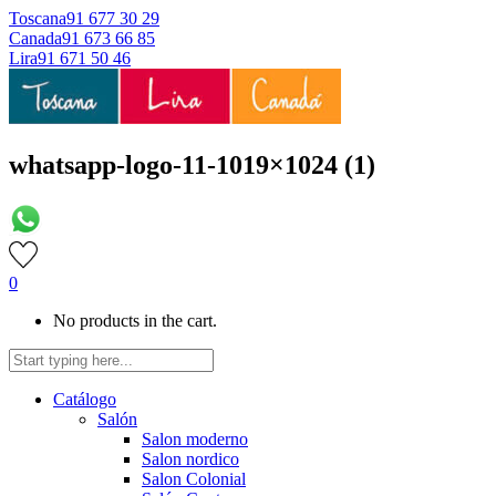
Toscana
91 677 30 29
Canada
91 673 66 85
Lira
91 671 50 46
whatsapp-logo-11-1019×1024 (1)
0
No products in the cart.
Catálogo
Salón
Salon moderno
Salon nordico
Salon Colonial