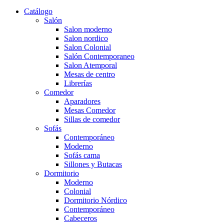
Catálogo
Salón
Salon moderno
Salon nordico
Salon Colonial
Salón Contemporaneo
Salon Atemporal
Mesas de centro
Librerías
Comedor
Aparadores
Mesas Comedor
Sillas de comedor
Sofás
Contemporáneo
Moderno
Sofás cama
Sillones y Butacas
Dormitorio
Moderno
Colonial
Dormitorio Nórdico
Contemporáneo
Cabeceros