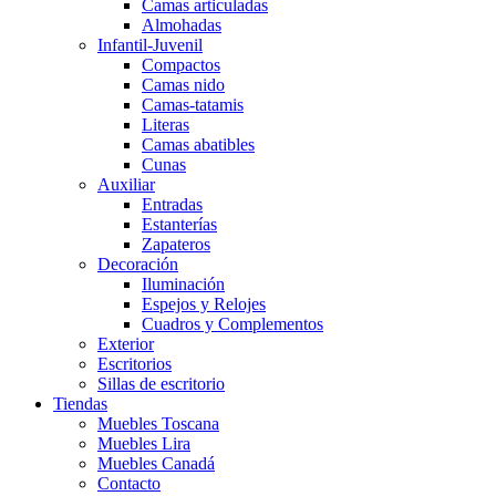
Camas articuladas
Almohadas
Infantil-Juvenil
Compactos
Camas nido
Camas-tatamis
Literas
Camas abatibles
Cunas
Auxiliar
Entradas
Estanterías
Zapateros
Decoración
Iluminación
Espejos y Relojes
Cuadros y Complementos
Exterior
Escritorios
Sillas de escritorio
Tiendas
Muebles Toscana
Muebles Lira
Muebles Canadá
Contacto