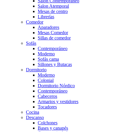
Salón Contemporaneo
Salon Atemporal
Mesas de centro
Librerías
Comedor
Aparadores
Mesas Comedor
Sillas de comedor
Sofás
Contemporáneo
Moderno
Sofás cama
Sillones y Butacas
Dormitorio
Moderno
Colonial
Dormitorio Nórdico
Contemporáneo
Cabeceros
Armarios y vestidores
Tocadores
Cocina
Descanso
Colchones
Bases y canapés