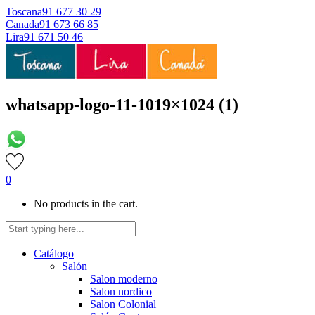
Toscana
91 677 30 29
Canada
91 673 66 85
Lira
91 671 50 46
whatsapp-logo-11-1019×1024 (1)
0
No products in the cart.
Catálogo
Salón
Salon moderno
Salon nordico
Salon Colonial