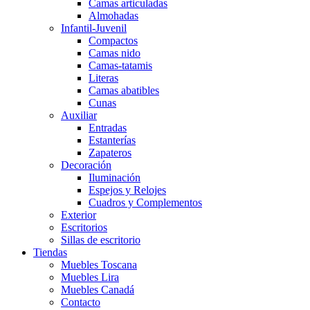
Camas articuladas
Almohadas
Infantil-Juvenil
Compactos
Camas nido
Camas-tatamis
Literas
Camas abatibles
Cunas
Auxiliar
Entradas
Estanterías
Zapateros
Decoración
Iluminación
Espejos y Relojes
Cuadros y Complementos
Exterior
Escritorios
Sillas de escritorio
Tiendas
Muebles Toscana
Muebles Lira
Muebles Canadá
Contacto