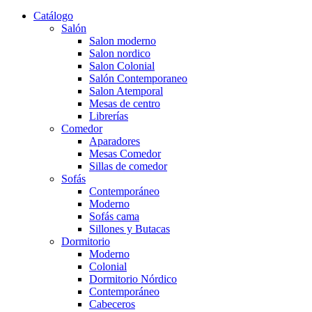
Catálogo
Salón
Salon moderno
Salon nordico
Salon Colonial
Salón Contemporaneo
Salon Atemporal
Mesas de centro
Librerías
Comedor
Aparadores
Mesas Comedor
Sillas de comedor
Sofás
Contemporáneo
Moderno
Sofás cama
Sillones y Butacas
Dormitorio
Moderno
Colonial
Dormitorio Nórdico
Contemporáneo
Cabeceros