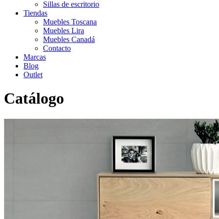
Sillas de escritorio
Tiendas
Muebles Toscana
Muebles Lira
Muebles Canadá
Contacto
Marcas
Blog
Outlet
Catálogo
Inicio
>
Catálogo
>
Salón
>
Salon nordico
>
Aparador Alto Olden