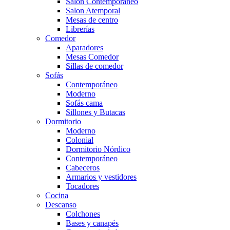
Salón Contemporaneo
Salon Atemporal
Mesas de centro
Librerías
Comedor
Aparadores
Mesas Comedor
Sillas de comedor
Sofás
Contemporáneo
Moderno
Sofás cama
Sillones y Butacas
Dormitorio
Moderno
Colonial
Dormitorio Nórdico
Contemporáneo
Cabeceros
Armarios y vestidores
Tocadores
Cocina
Descanso
Colchones
Bases y canapés