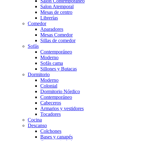
Salón Contemporaneo
Salon Atemporal
Mesas de centro
Librerías
Comedor
Aparadores
Mesas Comedor
Sillas de comedor
Sofás
Contemporáneo
Moderno
Sofás cama
Sillones y Butacas
Dormitorio
Moderno
Colonial
Dormitorio Nórdico
Contemporáneo
Cabeceros
Armarios y vestidores
Tocadores
Cocina
Descanso
Colchones
Bases y canapés