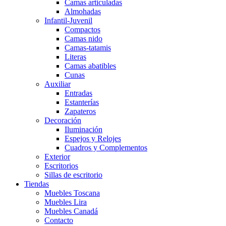
Camas articuladas
Almohadas
Infantil-Juvenil
Compactos
Camas nido
Camas-tatamis
Literas
Camas abatibles
Cunas
Auxiliar
Entradas
Estanterías
Zapateros
Decoración
Iluminación
Espejos y Relojes
Cuadros y Complementos
Exterior
Escritorios
Sillas de escritorio
Tiendas
Muebles Toscana
Muebles Lira
Muebles Canadá
Contacto