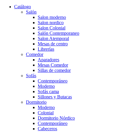
Catálogo
Salón
Salon moderno
Salon nordico
Salon Colonial
Salón Contemporaneo
Salon Atemporal
Mesas de centro
Librerías
Comedor
Aparadores
Mesas Comedor
Sillas de comedor
Sofás
Contemporáneo
Moderno
Sofás cama
Sillones y Butacas
Dormitorio
Moderno
Colonial
Dormitorio Nórdico
Contemporáneo
Cabeceros