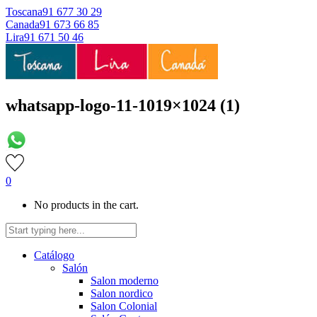
Toscana
91 677 30 29
Canada
91 673 66 85
Lira
91 671 50 46
whatsapp-logo-11-1019×1024 (1)
0
No products in the cart.
Catálogo
Salón
Salon moderno
Salon nordico
Salon Colonial