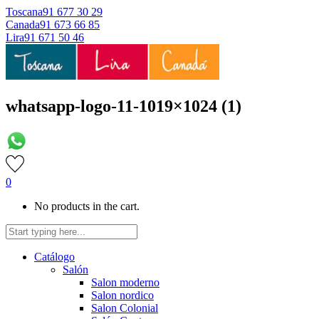
Toscana
91 677 30 29
Canada
91 673 66 85
Lira
91 671 50 46
whatsapp-logo-11-1019×1024 (1)
0
No products in the cart.
Catálogo
Salón
Salon moderno
Salon nordico
Salon Colonial