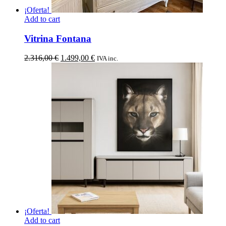
¡Oferta!
Add to cart
Vitrina Fontana
El
El
2.316,00
€
1.499,00
€
IVA inc.
precio
precio
original
actual
era:
es:
2.316,00 €.
1.499,00 €.
¡Oferta!
Add to cart