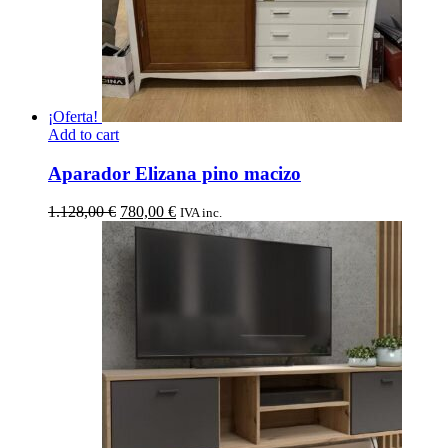
¡Oferta!
Add to cart
Aparador Elizana pino macizo
El
El
1.128,00
€
780,00
€
IVA inc.
precio
precio
original
actual
era:
es:
1.128,00 €.
780,00 €.