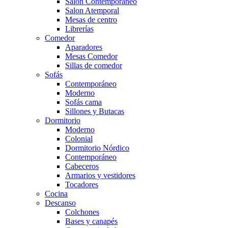
Salón Contemporaneo
Salon Atemporal
Mesas de centro
Librerías
Comedor
Aparadores
Mesas Comedor
Sillas de comedor
Sofás
Contemporáneo
Moderno
Sofás cama
Sillones y Butacas
Dormitorio
Moderno
Colonial
Dormitorio Nórdico
Contemporáneo
Cabeceros
Armarios y vestidores
Tocadores
Cocina
Descanso
Colchones
Bases y canapés