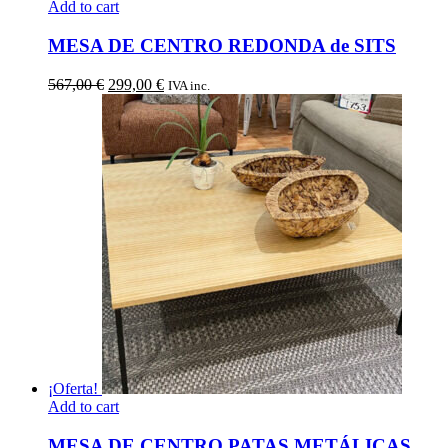
Add to cart
MESA DE CENTRO REDONDA de SITS
El
El
567,00
€
299,00
€
IVA inc.
precio
precio
original
actual
era:
es:
567,00 €.
299,00 €.
¡Oferta!
Add to cart
MESA DE CENTRO PATAS METÁLICAS