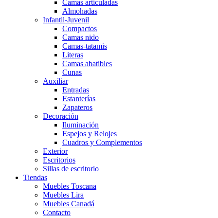
Camas articuladas
Almohadas
Infantil-Juvenil
Compactos
Camas nido
Camas-tatamis
Literas
Camas abatibles
Cunas
Auxiliar
Entradas
Estanterías
Zapateros
Decoración
Iluminación
Espejos y Relojes
Cuadros y Complementos
Exterior
Escritorios
Sillas de escritorio
Tiendas
Muebles Toscana
Muebles Lira
Muebles Canadá
Contacto