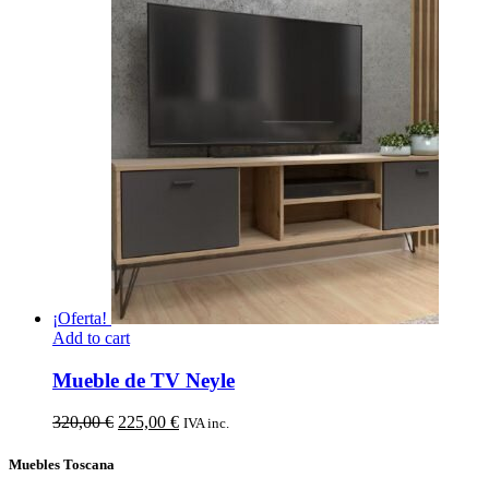
precio
precio
original
actual
era:
es:
1.810,00 €.
999,00 €.
¡Oferta!
Add to cart
Mueble de TV Neyle
El
El
320,00
€
225,00
€
IVA inc.
precio
precio
original
actual
Muebles Toscana
era:
es: