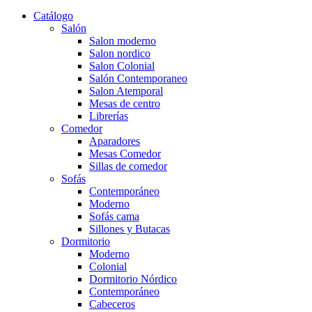
Catálogo
Salón
Salon moderno
Salon nordico
Salon Colonial
Salón Contemporaneo
Salon Atemporal
Mesas de centro
Librerías
Comedor
Aparadores
Mesas Comedor
Sillas de comedor
Sofás
Contemporáneo
Moderno
Sofás cama
Sillones y Butacas
Dormitorio
Moderno
Colonial
Dormitorio Nórdico
Contemporáneo
Cabeceros