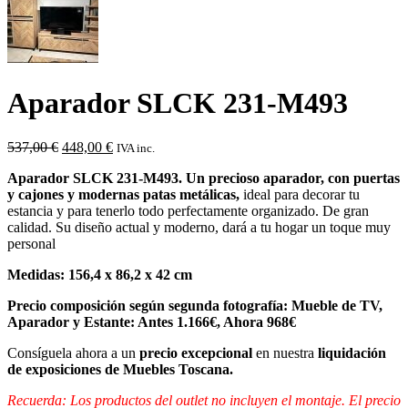
Aparador SLCK 231-M493
El
El
537,00
€
448,00
€
IVA inc.
precio
precio
Aparador SLCK 231-M493. Un precioso aparador, con puertas
original
actual
y cajones y modernas patas metálicas,
ideal para decorar tu
era:
es:
estancia y para tenerlo todo perfectamente organizado. De gran
537,00 €.
448,00 €.
calidad. Su diseño actual y moderno, dará a tu hogar un toque muy
personal
Medidas: 156,4 x 86,2 x 42 cm
Precio composición según segunda fotografía: Mueble de TV,
Aparador y Estante: Antes 1.166€, Ahora 968€
Consíguela ahora a un
precio excepcional
en nuestra
liquidación
de exposiciones de Muebles Toscana.
Recuerda: Los productos del outlet no incluyen el montaje. El precio