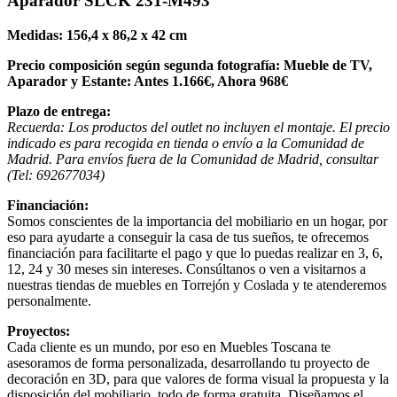
Aparador SLCK 231-M493
Medidas: 156,4 x 86,2 x 42 cm
Precio composición según segunda fotografía: Mueble de TV,
Aparador y Estante: Antes 1.166€, Ahora 968€
Plazo de entrega:
Recuerda: Los productos del outlet no incluyen el montaje. El precio
indicado es para recogida en tienda o envío a la Comunidad de
Madrid. Para envíos fuera de la Comunidad de Madrid, consultar
(Tel: 692677034)
Financiación:
Somos conscientes de la importancia del mobiliario en un hogar, por
eso para ayudarte a conseguir la casa de tus sueños, te ofrecemos
financiación para facilitarte el pago y que lo puedas realizar en 3, 6,
12, 24 y 30 meses sin intereses. Consúltanos o ven a visitarnos a
nuestras tiendas de muebles en Torrejón y Coslada y te atenderemos
personalmente.
Proyectos:
Cada cliente es un mundo, por eso en Muebles Toscana te
asesoramos de forma personalizada, desarrollando tu proyecto de
decoración en 3D, para que valores de forma visual la propuesta y la
disposición del mobiliario, todo de forma gratuita. Diseñamos el