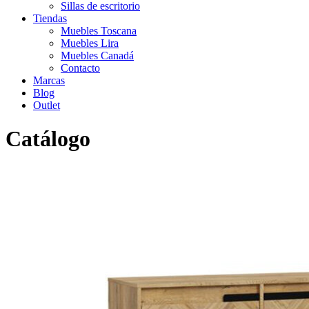
Sillas de escritorio
Tiendas
Muebles Toscana
Muebles Lira
Muebles Canadá
Contacto
Marcas
Blog
Outlet
Catálogo
Inicio
>
Catálogo
>
Outlet
>
Outlet salones
>
Aparador SLCK 231-
M493