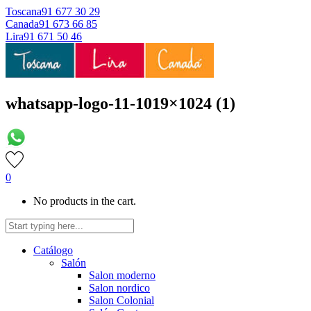
Toscana
91 677 30 29
Canada
91 673 66 85
Lira
91 671 50 46
whatsapp-logo-11-1019×1024 (1)
0
No products in the cart.
Catálogo
Salón
Salon moderno
Salon nordico
Salon Colonial