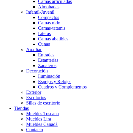
Camas articuladas
Almohadas
Infantil-Juvenil
Compactos
Camas nido
Camas-tatamis
Literas
Camas abatibles
Cunas
Auxiliar
Entradas
Estanterías
Zapateros
Decoración
Iluminación
Espejos y Relojes
Cuadros y Complementos
Exterior
Escritorios
Sillas de escritorio
Tiendas
Muebles Toscana
Muebles Lira
Muebles Canadá
Contacto