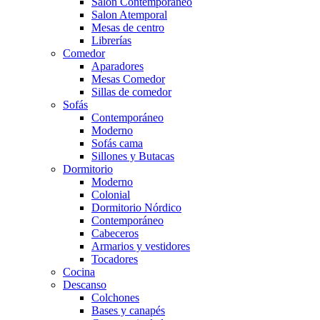
Salón Contemporaneo
Salon Atemporal
Mesas de centro
Librerías
Comedor
Aparadores
Mesas Comedor
Sillas de comedor
Sofás
Contemporáneo
Moderno
Sofás cama
Sillones y Butacas
Dormitorio
Moderno
Colonial
Dormitorio Nórdico
Contemporáneo
Cabeceros
Armarios y vestidores
Tocadores
Cocina
Descanso
Colchones
Bases y canapés