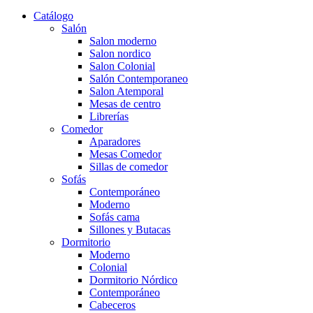
Catálogo
Salón
Salon moderno
Salon nordico
Salon Colonial
Salón Contemporaneo
Salon Atemporal
Mesas de centro
Librerías
Comedor
Aparadores
Mesas Comedor
Sillas de comedor
Sofás
Contemporáneo
Moderno
Sofás cama
Sillones y Butacas
Dormitorio
Moderno
Colonial
Dormitorio Nórdico
Contemporáneo
Cabeceros