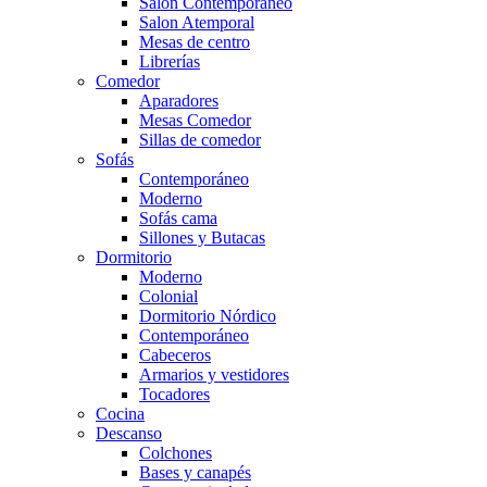
Salón Contemporaneo
Salon Atemporal
Mesas de centro
Librerías
Comedor
Aparadores
Mesas Comedor
Sillas de comedor
Sofás
Contemporáneo
Moderno
Sofás cama
Sillones y Butacas
Dormitorio
Moderno
Colonial
Dormitorio Nórdico
Contemporáneo
Cabeceros
Armarios y vestidores
Tocadores
Cocina
Descanso
Colchones
Bases y canapés