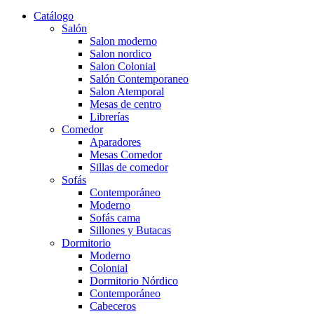
Catálogo
Salón
Salon moderno
Salon nordico
Salon Colonial
Salón Contemporaneo
Salon Atemporal
Mesas de centro
Librerías
Comedor
Aparadores
Mesas Comedor
Sillas de comedor
Sofás
Contemporáneo
Moderno
Sofás cama
Sillones y Butacas
Dormitorio
Moderno
Colonial
Dormitorio Nórdico
Contemporáneo
Cabeceros