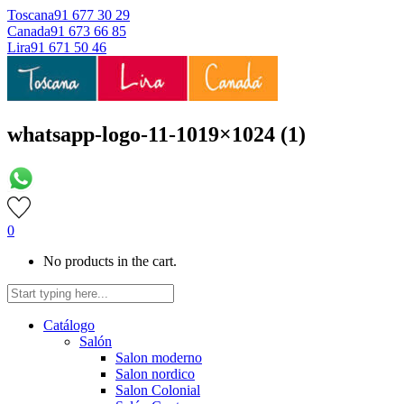
Toscana
91 677 30 29
Canada
91 673 66 85
Lira
91 671 50 46
whatsapp-logo-11-1019×1024 (1)
0
No products in the cart.
Catálogo
Salón
Salon moderno
Salon nordico
Salon Colonial