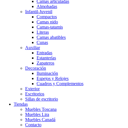
Camas articuladas
Almohadas
Infantil-Juvenil
Compactos
Camas nido
Camas-tatamis
Literas
Camas abatibles
Cunas
Auxiliar
Entradas
Estanterías
Zapateros
Decoración
Iluminación
Espejos y Relojes
Cuadros y Complementos
Exterior
Escritorios
Sillas de escritorio
Tiendas
Muebles Toscana
Muebles Lira
Muebles Canadá
Contacto