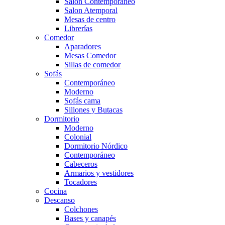
Salón Contemporaneo
Salon Atemporal
Mesas de centro
Librerías
Comedor
Aparadores
Mesas Comedor
Sillas de comedor
Sofás
Contemporáneo
Moderno
Sofás cama
Sillones y Butacas
Dormitorio
Moderno
Colonial
Dormitorio Nórdico
Contemporáneo
Cabeceros
Armarios y vestidores
Tocadores
Cocina
Descanso
Colchones
Bases y canapés