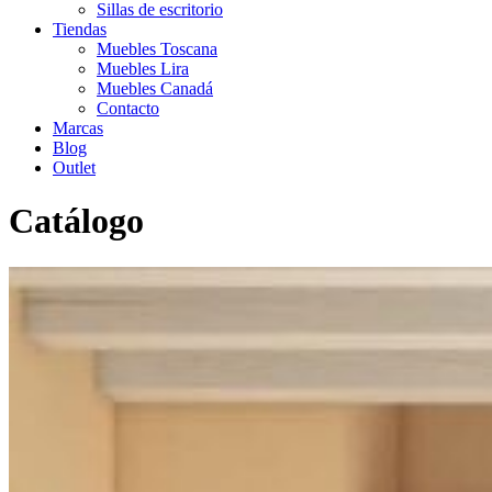
Sillas de escritorio
Tiendas
Muebles Toscana
Muebles Lira
Muebles Canadá
Contacto
Marcas
Blog
Outlet
Catálogo
Inicio
>
Catálogo
>
Infantil-Juvenil
>
Camas abatibles
>
Cama
horizontal Delulu 62