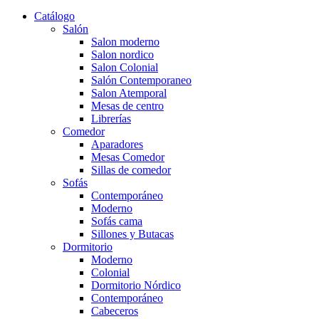
Catálogo
Salón
Salon moderno
Salon nordico
Salon Colonial
Salón Contemporaneo
Salon Atemporal
Mesas de centro
Librerías
Comedor
Aparadores
Mesas Comedor
Sillas de comedor
Sofás
Contemporáneo
Moderno
Sofás cama
Sillones y Butacas
Dormitorio
Moderno
Colonial
Dormitorio Nórdico
Contemporáneo
Cabeceros