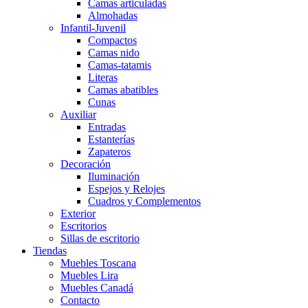
Camas articuladas
Almohadas
Infantil-Juvenil
Compactos
Camas nido
Camas-tatamis
Literas
Camas abatibles
Cunas
Auxiliar
Entradas
Estanterías
Zapateros
Decoración
Iluminación
Espejos y Relojes
Cuadros y Complementos
Exterior
Escritorios
Sillas de escritorio
Tiendas
Muebles Toscana
Muebles Lira
Muebles Canadá
Contacto