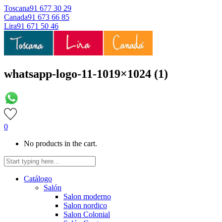
Toscana
91 677 30 29
Canada
91 673 66 85
Lira
91 671 50 46
whatsapp-logo-11-1019×1024 (1)
0
No products in the cart.
Catálogo
Salón
Salon moderno
Salon nordico
Salon Colonial