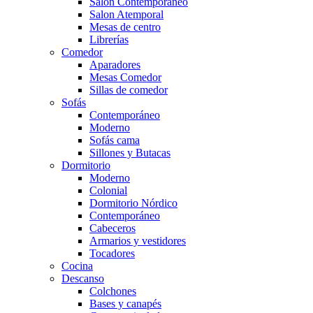
Salón Contemporaneo
Salon Atemporal
Mesas de centro
Librerías
Comedor
Aparadores
Mesas Comedor
Sillas de comedor
Sofás
Contemporáneo
Moderno
Sofás cama
Sillones y Butacas
Dormitorio
Moderno
Colonial
Dormitorio Nórdico
Contemporáneo
Cabeceros
Armarios y vestidores
Tocadores
Cocina
Descanso
Colchones
Bases y canapés