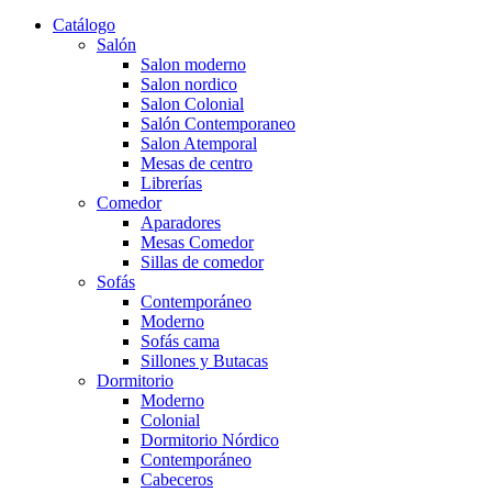
Catálogo
Salón
Salon moderno
Salon nordico
Salon Colonial
Salón Contemporaneo
Salon Atemporal
Mesas de centro
Librerías
Comedor
Aparadores
Mesas Comedor
Sillas de comedor
Sofás
Contemporáneo
Moderno
Sofás cama
Sillones y Butacas
Dormitorio
Moderno
Colonial
Dormitorio Nórdico
Contemporáneo
Cabeceros