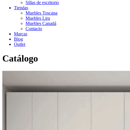
Sillas de escritorio
Tiendas
Muebles Toscana
Muebles Lira
Muebles Canadá
Contacto
Marcas
Blog
Outlet
Catálogo
Inicio
>
Catálogo
>
Infantil-Juvenil
>
Camas nido
>
Cama nido
Lanmobel Ad04