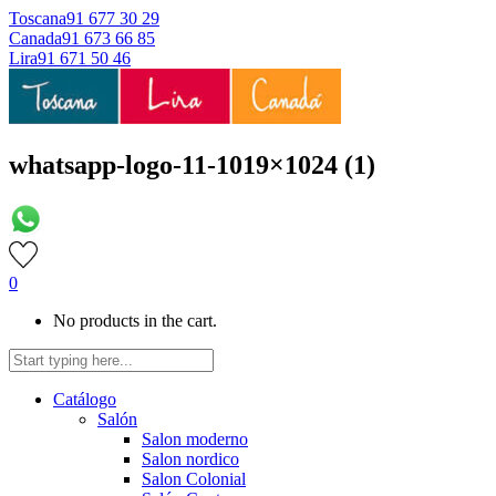
Toscana
91 677 30 29
Canada
91 673 66 85
Lira
91 671 50 46
whatsapp-logo-11-1019×1024 (1)
0
No products in the cart.
Catálogo
Salón
Salon moderno
Salon nordico
Salon Colonial