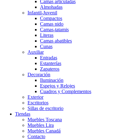
Camas articuladas
Almohadas
Infantil-Juvenil
Compactos
Camas nido
Camas-tatamis
Literas
Camas abatibles
Cunas
Auxiliar
Entradas
Estanterías
Zapateros
Decoración
Iluminación
Espejos y Relojes
Cuadros y Complementos
Exterior
Escritorios
Sillas de escritorio
Tiendas
Muebles Toscana
Muebles Lira
Muebles Canadá
Contacto