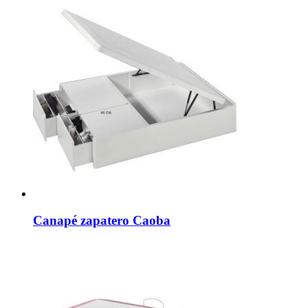
elegir
en
la
página
de
producto
Canapé zapatero Caoba