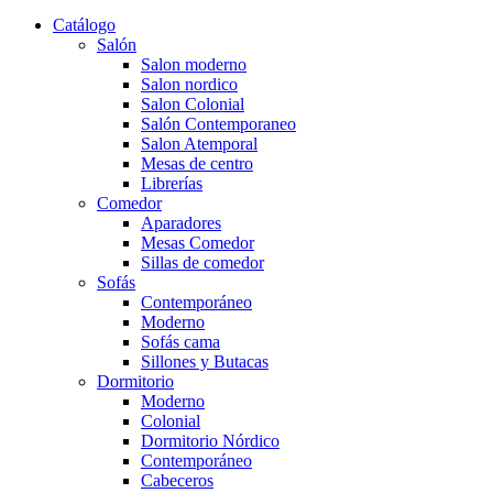
Catálogo
Salón
Salon moderno
Salon nordico
Salon Colonial
Salón Contemporaneo
Salon Atemporal
Mesas de centro
Librerías
Comedor
Aparadores
Mesas Comedor
Sillas de comedor
Sofás
Contemporáneo
Moderno
Sofás cama
Sillones y Butacas
Dormitorio
Moderno
Colonial
Dormitorio Nórdico
Contemporáneo
Cabeceros