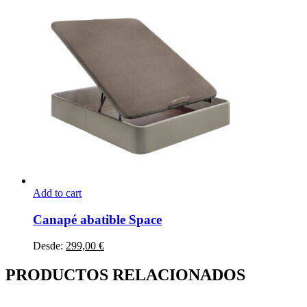
Add to cart
Este
producto
Canapé abatible Space
tiene
múltiples
Desde:
299,00
€
variantes.
Las
PRODUCTOS RELACIONADOS
opciones
se
pueden