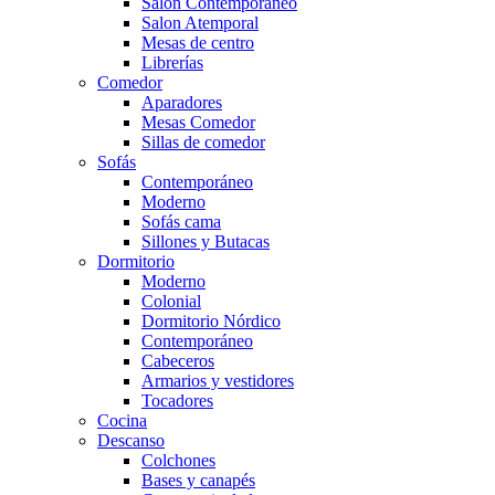
Salón Contemporaneo
Salon Atemporal
Mesas de centro
Librerías
Comedor
Aparadores
Mesas Comedor
Sillas de comedor
Sofás
Contemporáneo
Moderno
Sofás cama
Sillones y Butacas
Dormitorio
Moderno
Colonial
Dormitorio Nórdico
Contemporáneo
Cabeceros
Armarios y vestidores
Tocadores
Cocina
Descanso
Colchones
Bases y canapés