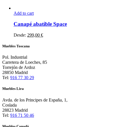
Add to cart
Este
producto
Canapé abatible Space
tiene
múltiples
Desde:
299,00
€
variantes.
Las
Muebles Toscana
opciones
se
Pol. Industrial
pueden
Carretera de Loeches, 85
elegir
Torrejón de Ardoz
en
28850 Madrid
la
Tel:
916 77 30 29
página
de
Muebles Lira
producto
Avda. de los Principes de España, 1,
Coslada
28823 Madrid
Tel:
916 71 50 46
Muebles Canadá