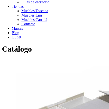
Sillas de escritorio
Tiendas
Muebles Toscana
Muebles Lira
Muebles Canadá
Contacto
Marcas
Blog
Outlet
Catálogo
Inicio
>
Catálogo
>
Descanso
>
Bases y canapés
>
Canapé de
madera Teka