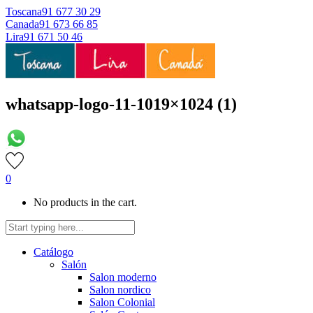
Toscana
91 677 30 29
Canada
91 673 66 85
Lira
91 671 50 46
whatsapp-logo-11-1019×1024 (1)
0
No products in the cart.
Catálogo
Salón
Salon moderno
Salon nordico
Salon Colonial