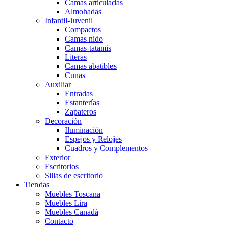
Camas articuladas
Almohadas
Infantil-Juvenil
Compactos
Camas nido
Camas-tatamis
Literas
Camas abatibles
Cunas
Auxiliar
Entradas
Estanterías
Zapateros
Decoración
Iluminación
Espejos y Relojes
Cuadros y Complementos
Exterior
Escritorios
Sillas de escritorio
Tiendas
Muebles Toscana
Muebles Lira
Muebles Canadá
Contacto