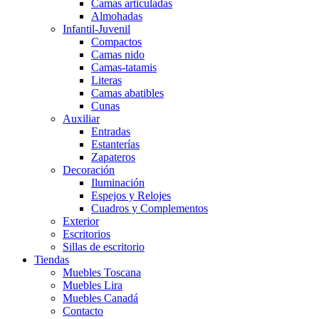
Camas articuladas
Almohadas
Infantil-Juvenil
Compactos
Camas nido
Camas-tatamis
Literas
Camas abatibles
Cunas
Auxiliar
Entradas
Estanterías
Zapateros
Decoración
Iluminación
Espejos y Relojes
Cuadros y Complementos
Exterior
Escritorios
Sillas de escritorio
Tiendas
Muebles Toscana
Muebles Lira
Muebles Canadá
Contacto