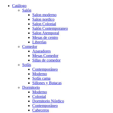
Catálogo
Salón
Salon moderno
Salon nordico
Salon Colonial
Salón Contemporaneo
Salon Atemporal
Mesas de centro
Librerías
Comedor
Aparadores
Mesas Comedor
Sillas de comedor
Sofás
Contemporáneo
Moderno
Sofás cama
Sillones y Butacas
Dormitorio
Moderno
Colonial
Dormitorio Nórdico
Contemporáneo
Cabeceros