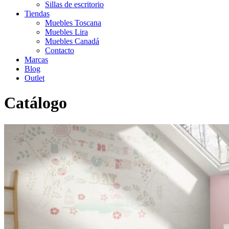
Sillas de escritorio
Tiendas
Muebles Toscana
Muebles Lira
Muebles Canadá
Contacto
Marcas
Blog
Outlet
Catálogo
Inicio
>
Catálogo
>
Infantil-Juvenil
>
Dormitorio infantil 41