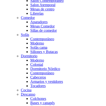
Salón Contemporaneo
Salon Atemporal
Mesas de centro
Librerías
Comedor
Aparadores
Mesas Comedor
Sillas de comedor
Sofás
Contemporáneo
Moderno
Sofás cama
Sillones y Butacas
Dormitorio
Moderno
Colonial
Dormitorio Nórdico
Contemporáneo
Cabeceros
Armarios y vestidores
Tocadores
Cocina
Descanso
Colchones
Bases y canapés