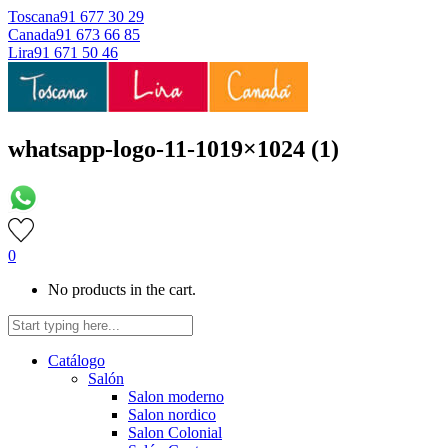
Toscana
91 677 30 29
Canada
91 673 66 85
Lira
91 671 50 46
whatsapp-logo-11-1019×1024 (1)
0
No products in the cart.
Catálogo
Salón
Salon moderno
Salon nordico
Salon Colonial