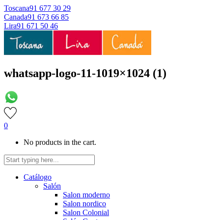
Toscana
91 677 30 29
Canada
91 673 66 85
Lira
91 671 50 46
whatsapp-logo-11-1019×1024 (1)
0
No products in the cart.
Catálogo
Salón
Salon moderno
Salon nordico
Salon Colonial