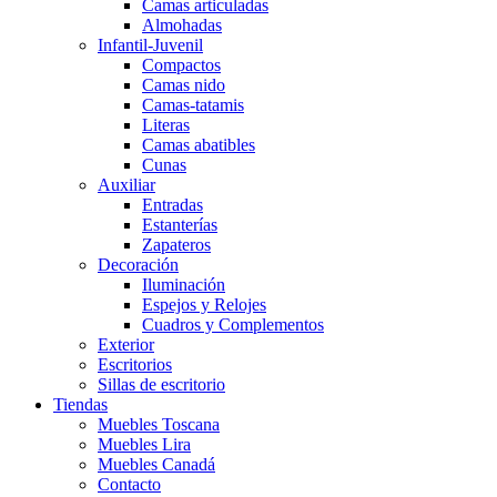
Camas articuladas
Almohadas
Infantil-Juvenil
Compactos
Camas nido
Camas-tatamis
Literas
Camas abatibles
Cunas
Auxiliar
Entradas
Estanterías
Zapateros
Decoración
Iluminación
Espejos y Relojes
Cuadros y Complementos
Exterior
Escritorios
Sillas de escritorio
Tiendas
Muebles Toscana
Muebles Lira
Muebles Canadá
Contacto