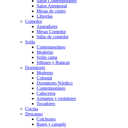
Salón Contemporaneo
Salon Atemporal
Mesas de centro
Librerías
Comedor
Aparadores
Mesas Comedor
Sillas de comedor
Sofás
Contemporáneo
Moderno
Sofás cama
Sillones y Butacas
Dormitorio
Moderno
Colonial
Dormitorio Nórdico
Contemporáneo
Cabeceros
Armarios y vestidores
Tocadores
Cocina
Descanso
Colchones
Bases y canapés