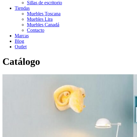
Sillas de escritorio
Tiendas
Muebles Toscana
Muebles Lira
Muebles Canadá
Contacto
Marcas
Blog
Outlet
Catálogo
Inicio
>
Catálogo
>
Infantil-Juvenil
>
Dormitorio juvenil 2 en azul