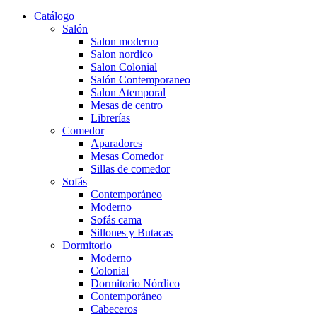
Catálogo
Salón
Salon moderno
Salon nordico
Salon Colonial
Salón Contemporaneo
Salon Atemporal
Mesas de centro
Librerías
Comedor
Aparadores
Mesas Comedor
Sillas de comedor
Sofás
Contemporáneo
Moderno
Sofás cama
Sillones y Butacas
Dormitorio
Moderno
Colonial
Dormitorio Nórdico
Contemporáneo
Cabeceros