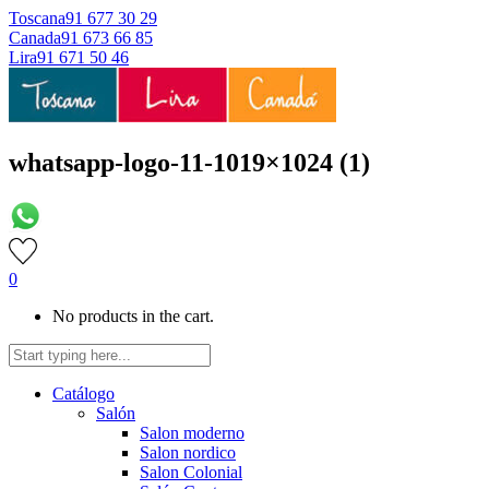
Toscana
91 677 30 29
Canada
91 673 66 85
Lira
91 671 50 46
whatsapp-logo-11-1019×1024 (1)
0
No products in the cart.
Catálogo
Salón
Salon moderno
Salon nordico
Salon Colonial