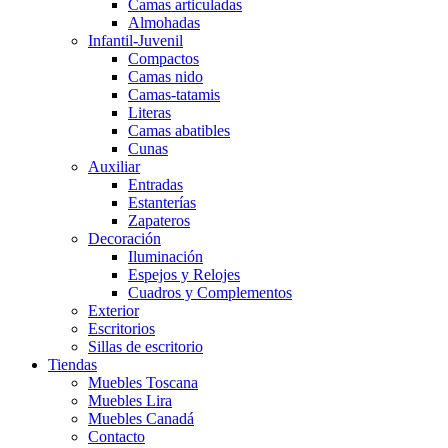
Camas articuladas
Almohadas
Infantil-Juvenil
Compactos
Camas nido
Camas-tatamis
Literas
Camas abatibles
Cunas
Auxiliar
Entradas
Estanterías
Zapateros
Decoración
Iluminación
Espejos y Relojes
Cuadros y Complementos
Exterior
Escritorios
Sillas de escritorio
Tiendas
Muebles Toscana
Muebles Lira
Muebles Canadá
Contacto