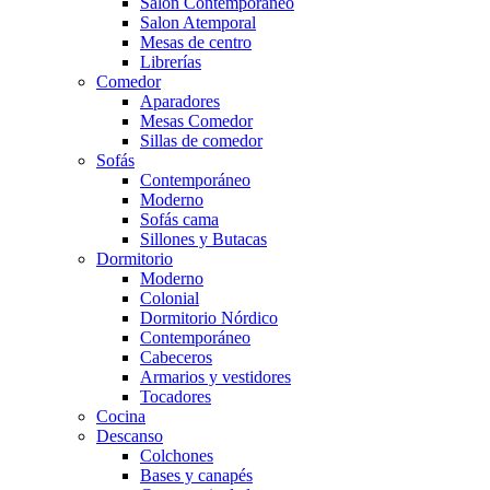
Salón Contemporaneo
Salon Atemporal
Mesas de centro
Librerías
Comedor
Aparadores
Mesas Comedor
Sillas de comedor
Sofás
Contemporáneo
Moderno
Sofás cama
Sillones y Butacas
Dormitorio
Moderno
Colonial
Dormitorio Nórdico
Contemporáneo
Cabeceros
Armarios y vestidores
Tocadores
Cocina
Descanso
Colchones
Bases y canapés