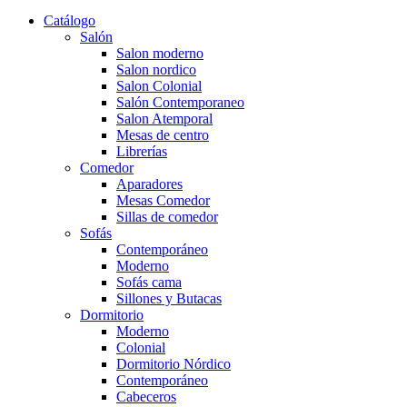
Catálogo
Salón
Salon moderno
Salon nordico
Salon Colonial
Salón Contemporaneo
Salon Atemporal
Mesas de centro
Librerías
Comedor
Aparadores
Mesas Comedor
Sillas de comedor
Sofás
Contemporáneo
Moderno
Sofás cama
Sillones y Butacas
Dormitorio
Moderno
Colonial
Dormitorio Nórdico
Contemporáneo
Cabeceros