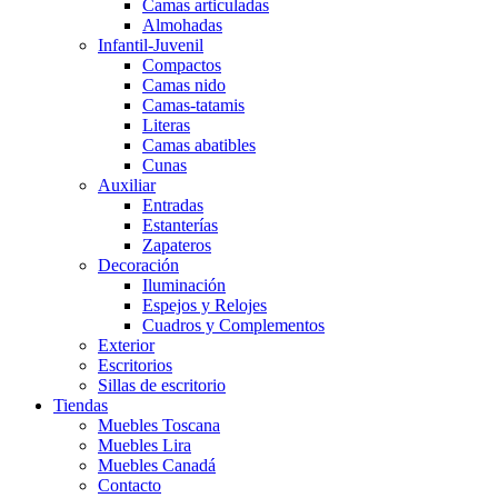
Camas articuladas
Almohadas
Infantil-Juvenil
Compactos
Camas nido
Camas-tatamis
Literas
Camas abatibles
Cunas
Auxiliar
Entradas
Estanterías
Zapateros
Decoración
Iluminación
Espejos y Relojes
Cuadros y Complementos
Exterior
Escritorios
Sillas de escritorio
Tiendas
Muebles Toscana
Muebles Lira
Muebles Canadá
Contacto