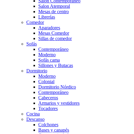
Salón Contemporaneo
Salon Atemporal
Mesas de centro
Librerías
Comedor
Aparadores
Mesas Comedor
Sillas de comedor
Sofás
Contemporáneo
Moderno
Sofás cama
Sillones y Butacas
Dormitorio
Moderno
Colonial
Dormitorio Nórdico
Contemporáneo
Cabeceros
Armarios y vestidores
Tocadores
Cocina
Descanso
Colchones
Bases y canapés