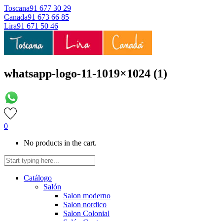
Toscana
91 677 30 29
Canada
91 673 66 85
Lira
91 671 50 46
whatsapp-logo-11-1019×1024 (1)
0
No products in the cart.
Catálogo
Salón
Salon moderno
Salon nordico
Salon Colonial