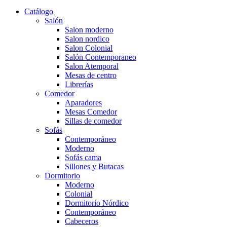
Catálogo
Salón
Salon moderno
Salon nordico
Salon Colonial
Salón Contemporaneo
Salon Atemporal
Mesas de centro
Librerías
Comedor
Aparadores
Mesas Comedor
Sillas de comedor
Sofás
Contemporáneo
Moderno
Sofás cama
Sillones y Butacas
Dormitorio
Moderno
Colonial
Dormitorio Nórdico
Contemporáneo
Cabeceros