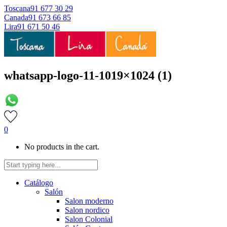
Toscana
91 677 30 29
Canada
91 673 66 85
Lira
91 671 50 46
whatsapp-logo-11-1019×1024 (1)
0
No products in the cart.
Catálogo
Salón
Salon moderno
Salon nordico
Salon Colonial