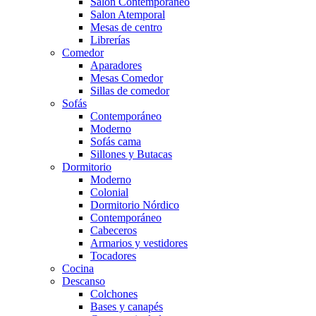
Salón Contemporaneo
Salon Atemporal
Mesas de centro
Librerías
Comedor
Aparadores
Mesas Comedor
Sillas de comedor
Sofás
Contemporáneo
Moderno
Sofás cama
Sillones y Butacas
Dormitorio
Moderno
Colonial
Dormitorio Nórdico
Contemporáneo
Cabeceros
Armarios y vestidores
Tocadores
Cocina
Descanso
Colchones
Bases y canapés