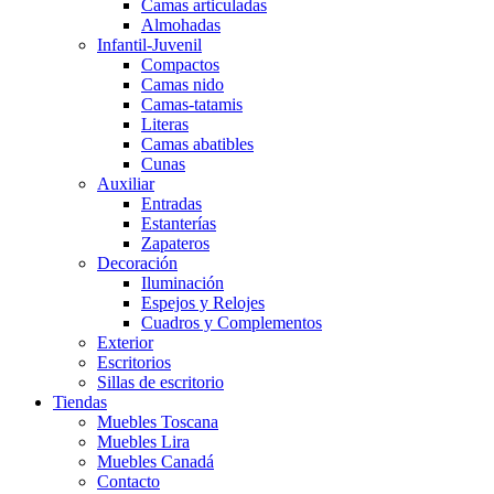
Camas articuladas
Almohadas
Infantil-Juvenil
Compactos
Camas nido
Camas-tatamis
Literas
Camas abatibles
Cunas
Auxiliar
Entradas
Estanterías
Zapateros
Decoración
Iluminación
Espejos y Relojes
Cuadros y Complementos
Exterior
Escritorios
Sillas de escritorio
Tiendas
Muebles Toscana
Muebles Lira
Muebles Canadá
Contacto