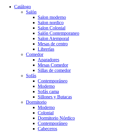
Catálogo
Salón
Salon moderno
Salon nordico
Salon Colonial
Salón Contemporaneo
Salon Atemporal
Mesas de centro
Librerías
Comedor
Aparadores
Mesas Comedor
Sillas de comedor
Sofás
Contemporáneo
Moderno
Sofás cama
Sillones y Butacas
Dormitorio
Moderno
Colonial
Dormitorio Nórdico
Contemporáneo
Cabeceros