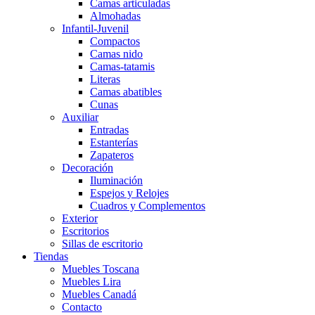
Camas articuladas
Almohadas
Infantil-Juvenil
Compactos
Camas nido
Camas-tatamis
Literas
Camas abatibles
Cunas
Auxiliar
Entradas
Estanterías
Zapateros
Decoración
Iluminación
Espejos y Relojes
Cuadros y Complementos
Exterior
Escritorios
Sillas de escritorio
Tiendas
Muebles Toscana
Muebles Lira
Muebles Canadá
Contacto