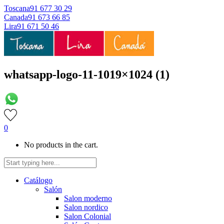
Toscana
91 677 30 29
Canada
91 673 66 85
Lira
91 671 50 46
whatsapp-logo-11-1019×1024 (1)
0
No products in the cart.
Catálogo
Salón
Salon moderno
Salon nordico
Salon Colonial