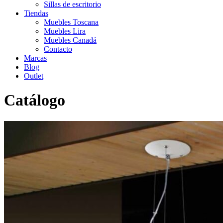
Sillas de escritorio
Tiendas
Muebles Toscana
Muebles Lira
Muebles Canadá
Contacto
Marcas
Blog
Outlet
Catálogo
Inicio
>
Catálogo
>
Decoración
>
Iluminación
>
Lámpara de techo
Zona en acero lacado