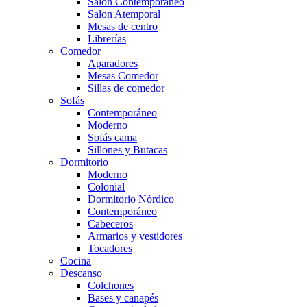
Salón Contemporaneo
Salon Atemporal
Mesas de centro
Librerías
Comedor
Aparadores
Mesas Comedor
Sillas de comedor
Sofás
Contemporáneo
Moderno
Sofás cama
Sillones y Butacas
Dormitorio
Moderno
Colonial
Dormitorio Nórdico
Contemporáneo
Cabeceros
Armarios y vestidores
Tocadores
Cocina
Descanso
Colchones
Bases y canapés