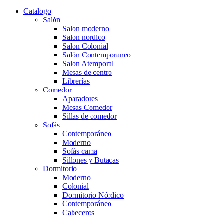
Catálogo
Salón
Salon moderno
Salon nordico
Salon Colonial
Salón Contemporaneo
Salon Atemporal
Mesas de centro
Librerías
Comedor
Aparadores
Mesas Comedor
Sillas de comedor
Sofás
Contemporáneo
Moderno
Sofás cama
Sillones y Butacas
Dormitorio
Moderno
Colonial
Dormitorio Nórdico
Contemporáneo
Cabeceros