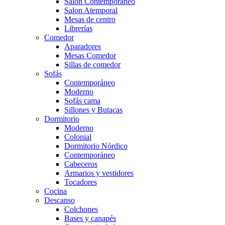
Salón Contemporaneo
Salon Atemporal
Mesas de centro
Librerías
Comedor
Aparadores
Mesas Comedor
Sillas de comedor
Sofás
Contemporáneo
Moderno
Sofás cama
Sillones y Butacas
Dormitorio
Moderno
Colonial
Dormitorio Nórdico
Contemporáneo
Cabeceros
Armarios y vestidores
Tocadores
Cocina
Descanso
Colchones
Bases y canapés