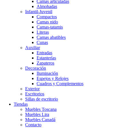
Camas articuladas
Almohadas
Infantil-Juvenil
Compactos
Camas nido
Camas-tatamis
Literas
Camas abatibles
Cunas
Auxiliar
Entradas
Estanterías
Zapateros
Decoración
Iluminación
Espejos y Relojes
Cuadros y Complementos
Exterior
Escritorios
Sillas de escritorio
Tiendas
Muebles Toscana
Muebles Lira
Muebles Canadá
Contacto