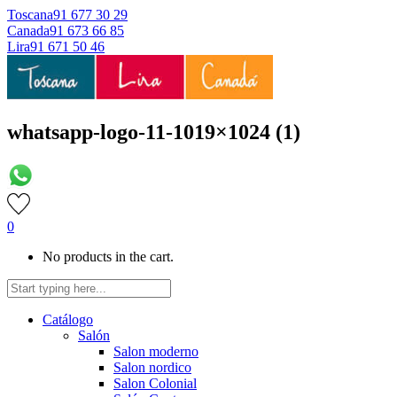
Toscana
91 677 30 29
Canada
91 673 66 85
Lira
91 671 50 46
whatsapp-logo-11-1019×1024 (1)
0
No products in the cart.
Catálogo
Salón
Salon moderno
Salon nordico
Salon Colonial