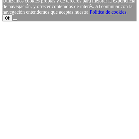
Utilizamos cookies propias y de terceros para mejorar la experiencia
de navegación, y ofrecer contenidos de interés. Al continuar con la
navegación entendemos que aceptas nuestra
Política de cookies
.
Ok