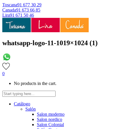
Toscana
91 677 30 29
Canada
91 673 66 85
Lira
91 671 50 46
whatsapp-logo-11-1019×1024 (1)
0
No products in the cart.
Catálogo
Salón
Salon moderno
Salon nordico
Salon Colonial