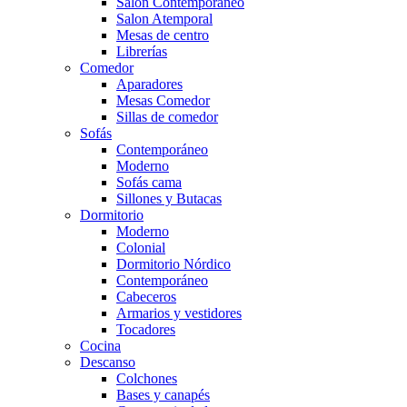
Salón Contemporaneo
Salon Atemporal
Mesas de centro
Librerías
Comedor
Aparadores
Mesas Comedor
Sillas de comedor
Sofás
Contemporáneo
Moderno
Sofás cama
Sillones y Butacas
Dormitorio
Moderno
Colonial
Dormitorio Nórdico
Contemporáneo
Cabeceros
Armarios y vestidores
Tocadores
Cocina
Descanso
Colchones
Bases y canapés