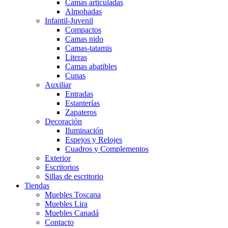
Camas articuladas
Almohadas
Infantil-Juvenil
Compactos
Camas nido
Camas-tatamis
Literas
Camas abatibles
Cunas
Auxiliar
Entradas
Estanterías
Zapateros
Decoración
Iluminación
Espejos y Relojes
Cuadros y Complementos
Exterior
Escritorios
Sillas de escritorio
Tiendas
Muebles Toscana
Muebles Lira
Muebles Canadá
Contacto