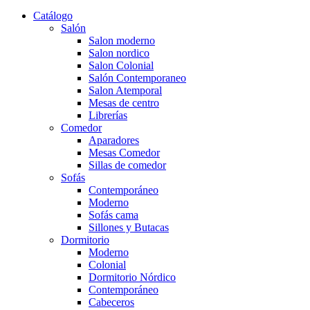
Catálogo
Salón
Salon moderno
Salon nordico
Salon Colonial
Salón Contemporaneo
Salon Atemporal
Mesas de centro
Librerías
Comedor
Aparadores
Mesas Comedor
Sillas de comedor
Sofás
Contemporáneo
Moderno
Sofás cama
Sillones y Butacas
Dormitorio
Moderno
Colonial
Dormitorio Nórdico
Contemporáneo
Cabeceros